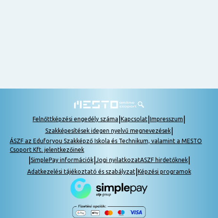
nem
tudok
részt
venni, be
lehet
pótolni a
tananyagot.
|
|
|
Felnőttképzési engedély száma
Kapcsolat
Impresszum
|
Szakképesítések idegen nyelvű megnevezések
ÁSZF az Eduforyou Szakképző Iskola és Technikum, valamint a MESTO
Csoport Kft. jelentkezőinek
|
|
|
SimplePay információk
Jogi nyilatkozat
ASZF hirdetőknek
|
Adatkezelési tájékoztató és szabályzat
Képzési programok