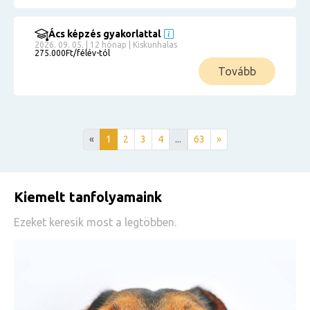
Ács képzés gyakorlattal
2026. 09. 05. | 12 hónap | Kiskunhalas
275.000Ft/félév-tól
Tovább
«
1
2
3
4
...
63
»
Kiemelt tanfolyamaink
Ezeket keresik most a legtöbben.