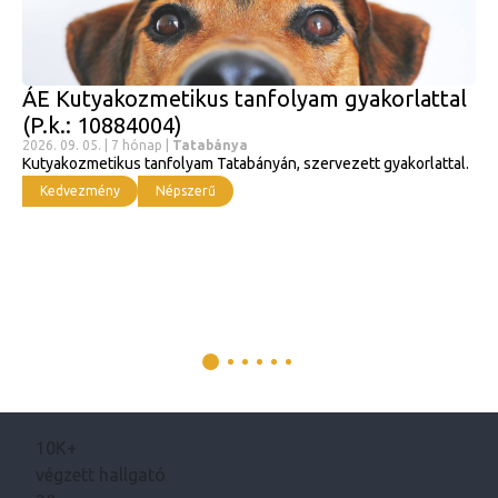
ÁE Kutyakozmetikus tanfolyam gyakorlattal
(P.k.: 10884004)
2026. 09. 05. | 7 hónap |
Tatabánya
Kutyakozmetikus tanfolyam Tatabányán, szervezett gyakorlattal.
Kedvezmény
Népszerű
10K+
végzett hallgató