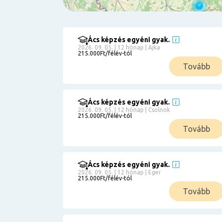
Ács képzés egyéni gyak.
Szűrés
2026. 09. 05. | 12 hónap | Ajka
215.000Ft/félév-tól
Pályakezdőknek
Tovább
Kismamáknak
Munkanélkülieknek
Kuponbeváltás
Ács képzés egyéni gyak.
2026. 09. 05. | 12 hónap | Csolnok
Érettségi
215.000Ft/félév-tól
8
általános
Tovább
50 000
0
3000000
Részletfizetéssel
Ács képzés egyéni gyak.
2026. 09. 05. | 12 hónap | Eger
215.000Ft/félév-tól
6
Tovább
0
12