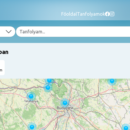
Főoldal
Tanfolyamok
ban
am