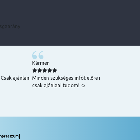
zsgaarány
Kármen
 Csak ajánlani
Minden szükséges infót előre megkaptam, szupe
csak ajánlani tudom! ☺️
|
mpresszum