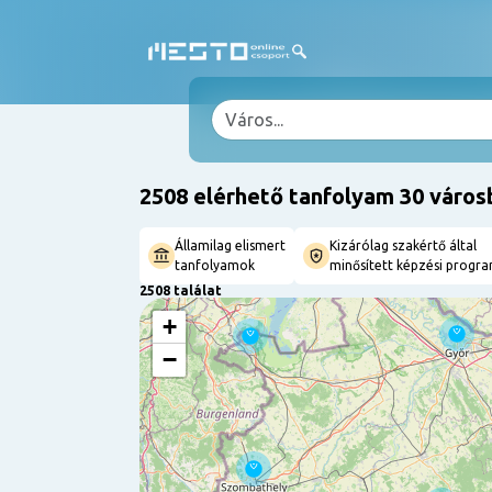
2508 elérhető tanfolyam 30 város
Államilag elismert
Kizárólag szakértő által
tanfolyamok
minősített képzési progr
2508 találat
+
−