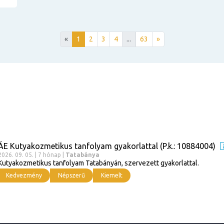
«
1
2
3
4
...
63
»
ÁE Kutyakozmetikus tanfolyam gyakorlattal (P.k.: 10884004)
2026. 09. 05. | 7 hónap |
Tatabánya
Kutyakozmetikus tanfolyam Tatabányán, szervezett gyakorlattal.
Kedvezmény
Népszerű
Kiemelt