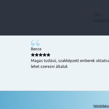
10K+
végzett 
Bence
zuper volt, mind
Magas tudású, szakképzett emberek oktatnak
hasznos és
lehet szerezni általuk
k is! Az oktatók
Felnőttkép