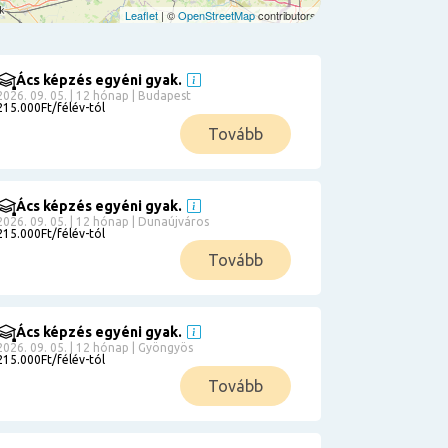
Leaflet
| ©
OpenStreetMap
contributors
Ács képzés egyéni gyak.
2026. 09. 05. | 12 hónap | Budapest
215.000Ft/félév-tól
Tovább
Ács képzés egyéni gyak.
2026. 09. 05. | 12 hónap | Dunaújváros
215.000Ft/félév-tól
Tovább
Ács képzés egyéni gyak.
2026. 09. 05. | 12 hónap | Gyöngyös
215.000Ft/félév-tól
Tovább