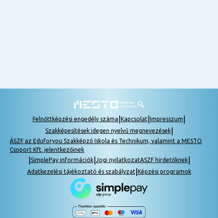
nem
tudok
részt
venni, be
lehet
pótolni a
tananyagot.
|
|
|
Felnőttképzési engedély száma
Kapcsolat
Impresszum
|
Szakképesítések idegen nyelvű megnevezések
ÁSZF az Eduforyou Szakképző Iskola és Technikum, valamint a MESTO
Csoport Kft. jelentkezőinek
|
|
|
SimplePay információk
Jogi nyilatkozat
ASZF hirdetőknek
|
Adatkezelési tájékoztató és szabályzat
Képzési programok