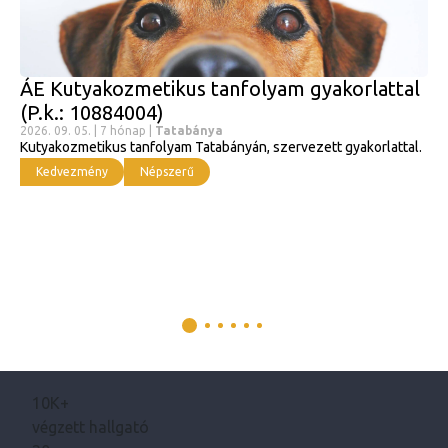
ÁE Kutyakozmetikus tanfolyam gyakorlattal
(P.k.: 10884004)
2026. 09. 05. | 7 hónap |
Tatabánya
Kutyakozmetikus tanfolyam Tatabányán, szervezett gyakorlattal.
Kedvezmény
Népszerű
10K+
végzett hallgató