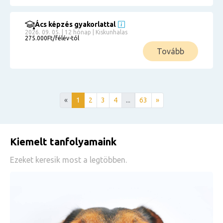
Ács képzés gyakorlattal
2026. 09. 05. | 12 hónap | Kiskunhalas
275.000Ft/félév-tól
Tovább
«
1
2
3
4
...
63
»
Kiemelt tanfolyamaink
Ezeket keresik most a legtöbben.