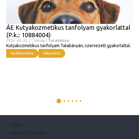
ÁE Kutyakozmetikus tanfolyam gyakorlattal
(P.k.: 10884004)
2026. 09. 05. | 7 hónap |
Tatabánya
Kutyakozmetikus tanfolyam Tatabányán, szervezett gyakorlattal.
Kedvezmény
Népszerű
10K+
végzett hallgató