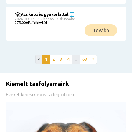
Ács képzés gyakorlattal
2026. 09. 05. | 12 hónap | Kiskunhalas
275.000Ft/félév-tól
Tovább
«
1
2
3
4
...
63
»
Kiemelt tanfolyamaink
Ezeket keresik most a legtöbben.