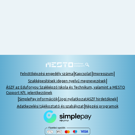
nem
tudok
részt
venni, be
lehet
pótolni a
tananyagot.
|
|
|
Felnőttképzési engedély száma
Kapcsolat
Impresszum
|
Szakképesítések idegen nyelvű megnevezések
ÁSZF az Eduforyou Szakképző Iskola és Technikum, valamint a MESTO
Csoport Kft. jelentkezőinek
|
|
|
SimplePay információk
Jogi nyilatkozat
ASZF hirdetőknek
|
Adatkezelési tájékoztató és szabályzat
Képzési programok