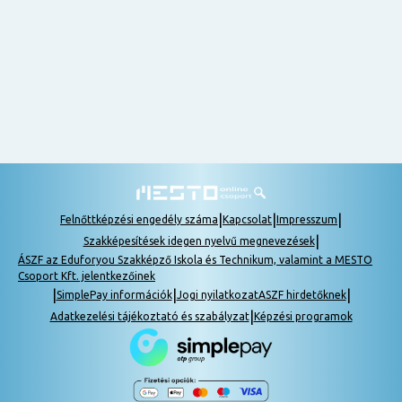
nem
tudok
részt
venni, be
lehet
pótolni a
tananyagot.
|
|
|
Felnőttképzési engedély száma
Kapcsolat
Impresszum
|
Szakképesítések idegen nyelvű megnevezések
ÁSZF az Eduforyou Szakképző Iskola és Technikum, valamint a MESTO
Csoport Kft. jelentkezőinek
|
|
|
SimplePay információk
Jogi nyilatkozat
ASZF hirdetőknek
|
Adatkezelési tájékoztató és szabályzat
Képzési programok