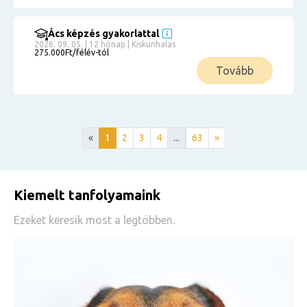
Ács képzés gyakorlattal
2026. 09. 05. | 12 hónap | Kiskunhalas
275.000Ft/félév-tól
Tovább
«
1
2
3
4
...
63
»
Kiemelt tanfolyamaink
Ezeket keresik most a legtöbben.