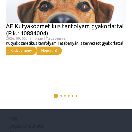
ÁE Kutyakozmetikus tanfolyam gyakorlattal
(P.k.: 10884004)
2026. 09. 05. | 7 hónap |
Tatabánya
Kutyakozmetikus tanfolyam Tatabányán, szervezett gyakorlattal.
Kedvezmény
Népszerű
10K+
végzett hallgató