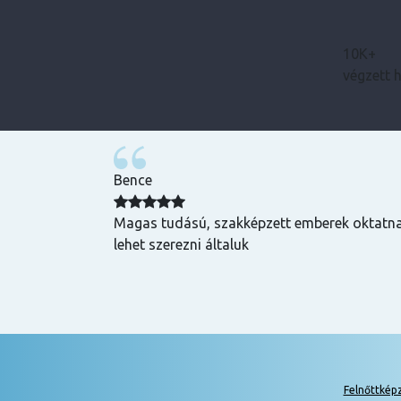
10K+
végzett 
Bence
zuper volt, mind
Magas tudású, szakképzett emberek oktatnak
hasznos és
lehet szerezni általuk
k is! Az oktatók
Felnőttkép