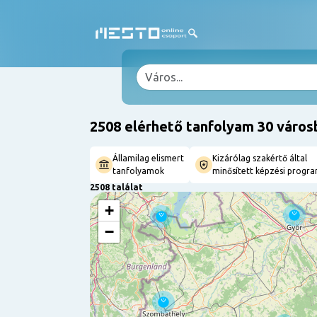
2508 elérhető tanfolyam 30 város
Államilag elismert
Kizárólag szakértő által
tanfolyamok
minősített képzési progr
2508 találat
+
−