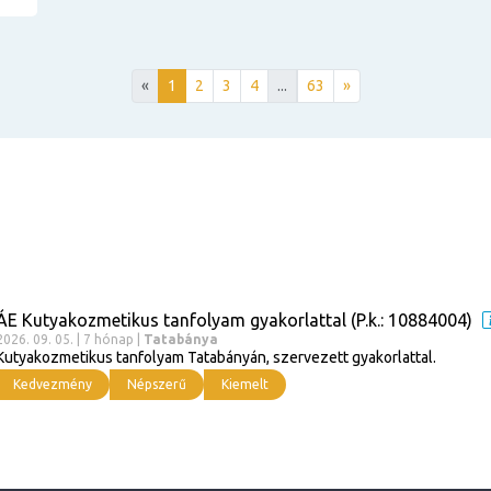
«
1
2
3
4
...
63
»
ÁE Kutyakozmetikus tanfolyam gyakorlattal (P.k.: 10884004)
2026. 09. 05. | 7 hónap |
Tatabánya
Kutyakozmetikus tanfolyam Tatabányán, szervezett gyakorlattal.
Kedvezmény
Népszerű
Kiemelt