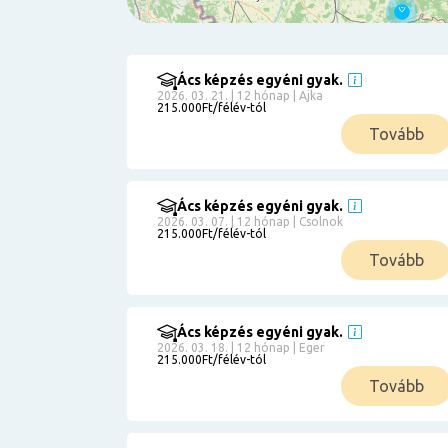
Ács képzés egyéni gyak.
Szűrés
2026. 03. 21. | 12 hónap | Ajka
215.000Ft/félév-tól
Pályakezdőknek
Tovább
Kismamáknak
Munkanélkülieknek
Kuponbeváltás
Ács képzés egyéni gyak.
2026. 03. 07. | 12 hónap | Csolnok
Érettségi
215.000Ft/félév-tól
8
általános
Tovább
50 000
0
3000000
Részletfizetéssel
Ács képzés egyéni gyak.
2026. 03. 18. | 12 hónap | Eger
215.000Ft/félév-tól
6
Tovább
0
12