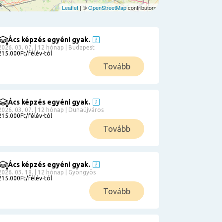
Leaflet
| ©
OpenStreetMap
contributors
Ács képzés egyéni gyak.
2026. 03. 07. | 12 hónap | Budapest
215.000Ft/félév-tól
Tovább
Ács képzés egyéni gyak.
2026. 03. 07. | 12 hónap | Dunaújváros
215.000Ft/félév-tól
Tovább
Ács képzés egyéni gyak.
2026. 03. 18. | 12 hónap | Gyöngyös
215.000Ft/félév-tól
Tovább