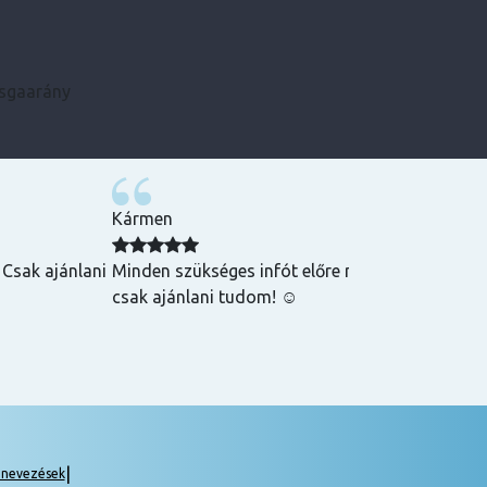
zsgaarány
Kármen
 Csak ajánlani
Minden szükséges infót előre megkaptam, szupe
csak ajánlani tudom! ☺️
|
gnevezések