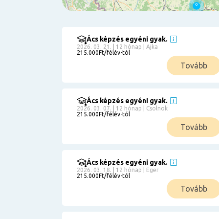
Ács képzés egyéni gyak.
Szűrés
2026. 03. 21. | 12 hónap | Ajka
215.000Ft/félév-tól
Pályakezdőknek
Tovább
Kismamáknak
Munkanélkülieknek
Kuponbeváltás
Ács képzés egyéni gyak.
2026. 03. 07. | 12 hónap | Csolnok
Érettségi
215.000Ft/félév-tól
8
általános
Tovább
50 000
0
3000000
Részletfizetéssel
Ács képzés egyéni gyak.
2026. 03. 18. | 12 hónap | Eger
215.000Ft/félév-tól
6
Tovább
0
12