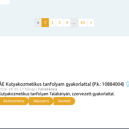
«
1
2
3
4
...
63
»
ÁE Kutyakozmetikus tanfolyam gyakorlattal (P.k.: 10884004)
2026. 09. 05. | 7 hónap |
Tatabánya
Kutyakozmetikus tanfolyam Tatabányán, szervezett gyakorlattal.
Kedvezmény
Népszerű
Kiemelt