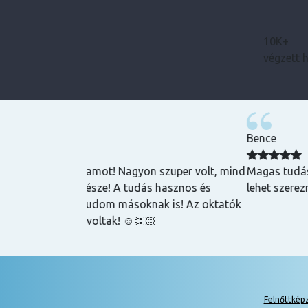
10K+
végzett 
Bence
zuper volt, mind
Magas tudású, szakképzett emberek oktatnak
hasznos és
lehet szerezni általuk
k is! Az oktatók
Felnőttkép