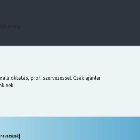
zsgaarány
Kármen
 Csak ajánlani
Minden szükséges infót előre megkaptam, szupe
csak ajánlani tudom! ☺️
|
gnevezések