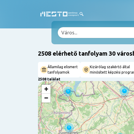
2508 elérhető tanfolyam 30 város
Államilag elismert
Kizárólag szakértő által
tanfolyamok
minősített képzési progr
2508 találat
+
−