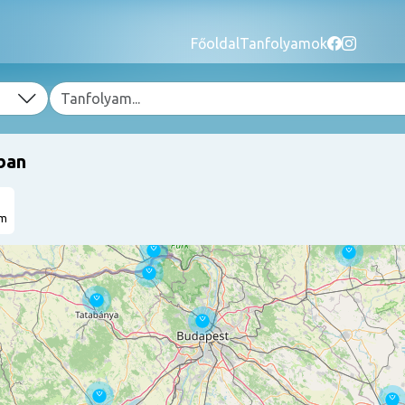
Főoldal
Tanfolyamok
ban
am