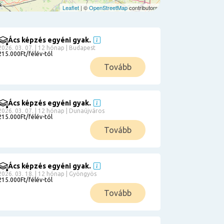
Leaflet
| ©
OpenStreetMap
contributors
Ács képzés egyéni gyak.
2026. 03. 07. | 12 hónap | Budapest
215.000Ft/félév-tól
Tovább
Ács képzés egyéni gyak.
2026. 03. 07. | 12 hónap | Dunaújváros
215.000Ft/félév-tól
Tovább
Ács képzés egyéni gyak.
2026. 03. 18. | 12 hónap | Gyöngyös
215.000Ft/félév-tól
Tovább