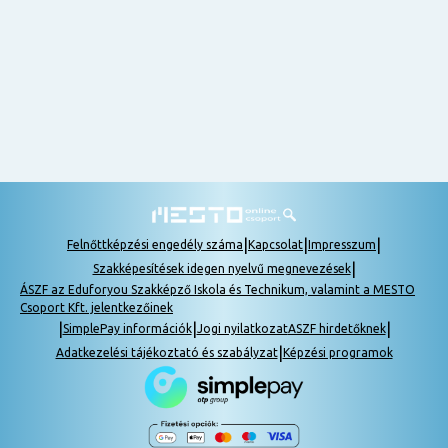
nem
tudok
részt
venni, be
lehet
pótolni a
tananyagot.
|
|
|
Felnőttképzési engedély száma
Kapcsolat
Impresszum
|
Szakképesítések idegen nyelvű megnevezések
ÁSZF az Eduforyou Szakképző Iskola és Technikum, valamint a MESTO
Csoport Kft. jelentkezőinek
|
|
|
SimplePay információk
Jogi nyilatkozat
ASZF hirdetőknek
|
Adatkezelési tájékoztató és szabályzat
Képzési programok