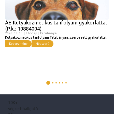
ÁE Kutyakozmetikus tanfolyam gyakorlattal
(P.k.: 10884004)
2026. 09. 05. | 7 hónap |
Tatabánya
Kutyakozmetikus tanfolyam Tatabányán, szervezett gyakorlattal.
Kedvezmény
Népszerű
10K+
végzett hallgató