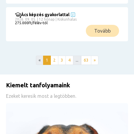
Ács képzés gyakorlattal
2026. 09. 05. | 12 hónap | Kiskunhalas
275.000Ft/félév-tól
Tovább
«
1
2
3
4
...
63
»
Kiemelt tanfolyamaink
Ezeket keresik most a legtöbben.