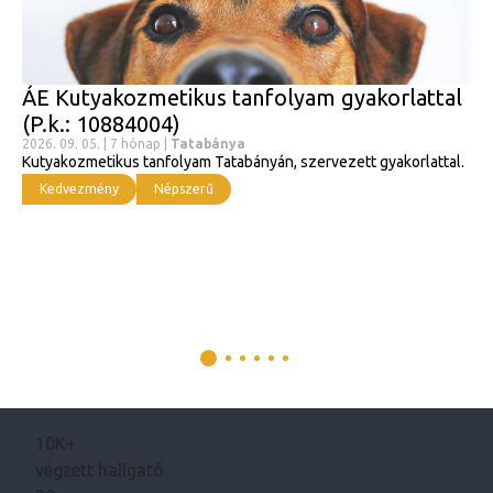
ÁE Kutyakozmetikus tanfolyam gyakorlattal
(P.k.: 10884004)
2026. 09. 05. | 7 hónap |
Tatabánya
Kutyakozmetikus tanfolyam Tatabányán, szervezett gyakorlattal.
Kedvezmény
Népszerű
10K+
végzett hallgató