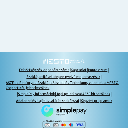
nem
tudok
részt
venni, be
lehet
pótolni a
tananyagot.
|
|
|
Felnőttképzési engedély száma
Kapcsolat
Impresszum
|
Szakképesítések idegen nyelvű megnevezések
ÁSZF az Eduforyou Szakképző Iskola és Technikum, valamint a MESTO
Csoport Kft. jelentkezőinek
|
|
|
SimplePay információk
Jogi nyilatkozat
ASZF hirdetőknek
|
Adatkezelési tájékoztató és szabályzat
Képzési programok