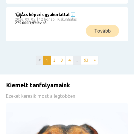
Ács képzés gyakorlattal
2026. 09. 05. | 12 hónap | Kiskunhalas
275.000Ft/félév-tól
Tovább
«
1
2
3
4
...
63
»
Kiemelt tanfolyamaink
Ezeket keresik most a legtöbben.