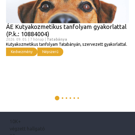
ÁE Kutyakozmetikus tanfolyam gyakorlattal
(P.k.: 10884004)
2026. 09. 05. | 7 hónap |
Tatabánya
Kutyakozmetikus tanfolyam Tatabányán, szervezett gyakorlattal.
Kedvezmény
Népszerű
10K+
végzett hallgató