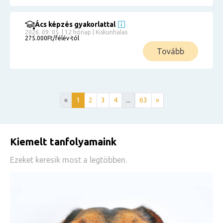
Ács képzés gyakorlattal
2026. 09. 05. | 12 hónap | Kiskunhalas
275.000Ft/félév-tól
Tovább
«
1
2
3
4
...
63
»
Kiemelt tanfolyamaink
Ezeket keresik most a legtöbben.