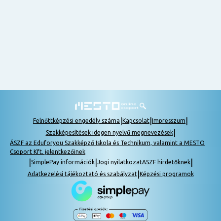
nem
tudok
részt
venni, be
lehet
pótolni a
tananyagot.
|
|
|
Felnőttképzési engedély száma
Kapcsolat
Impresszum
|
Szakképesítések idegen nyelvű megnevezések
ÁSZF az Eduforyou Szakképző Iskola és Technikum, valamint a MESTO
Csoport Kft. jelentkezőinek
|
|
|
SimplePay információk
Jogi nyilatkozat
ASZF hirdetőknek
|
Adatkezelési tájékoztató és szabályzat
Képzési programok