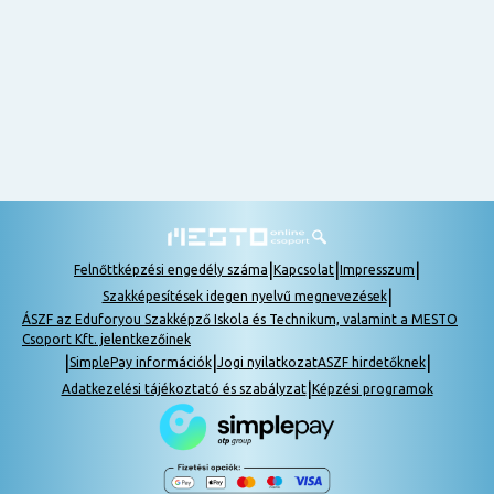
nem
tudok
részt
venni, be
lehet
pótolni a
tananyagot.
|
|
|
Felnőttképzési engedély száma
Kapcsolat
Impresszum
|
Szakképesítések idegen nyelvű megnevezések
ÁSZF az Eduforyou Szakképző Iskola és Technikum, valamint a MESTO
Csoport Kft. jelentkezőinek
|
|
|
SimplePay információk
Jogi nyilatkozat
ASZF hirdetőknek
|
Adatkezelési tájékoztató és szabályzat
Képzési programok