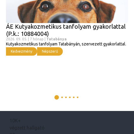
ÁE Kutyakozmetikus tanfolyam gyakorlattal
(P.k.: 10884004)
2026. 09. 05. | 7 hónap |
Tatabánya
Kutyakozmetikus tanfolyam Tatabányán, szervezett gyakorlattal.
Kedvezmény
Népszerű
10K+
végzett hallgató