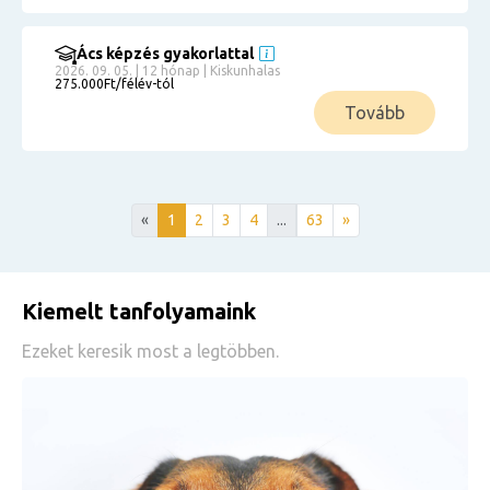
Ács képzés gyakorlattal
2026. 09. 05. | 12 hónap | Kiskunhalas
275.000Ft/félév-tól
Tovább
«
1
2
3
4
...
63
»
Kiemelt tanfolyamaink
Ezeket keresik most a legtöbben.