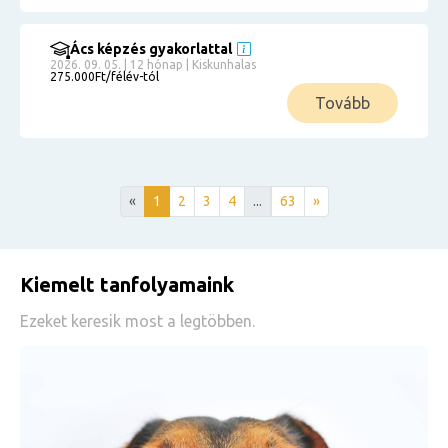
Ács képzés gyakorlattal
2026. 09. 05. | 12 hónap | Kiskunhalas
275.000Ft/félév-tól
Tovább
«
1
2
3
4
...
63
»
Kiemelt tanfolyamaink
Ezeket keresik most a legtöbben.