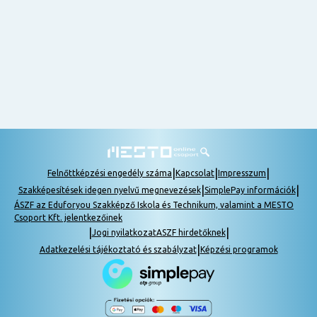
nem
tudok
részt
venni, be
lehet
pótolni a
tananyagot.
|
|
|
Felnőttképzési engedély száma
Kapcsolat
Impresszum
|
|
Szakképesítések idegen nyelvű megnevezések
SimplePay információk
ÁSZF az Eduforyou Szakképző Iskola és Technikum, valamint a MESTO
Csoport Kft. jelentkezőinek
|
|
Jogi nyilatkozat
ASZF hirdetőknek
|
Adatkezelési tájékoztató és szabályzat
Képzési programok