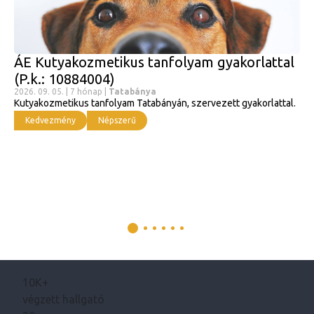
ÁE Kutyakozmetikus tanfolyam gyakorlattal
(P.k.: 10884004)
2026. 09. 05. | 7 hónap |
Tatabánya
Kutyakozmetikus tanfolyam Tatabányán, szervezett gyakorlattal.
Kedvezmény
Népszerű
10K+
végzett hallgató