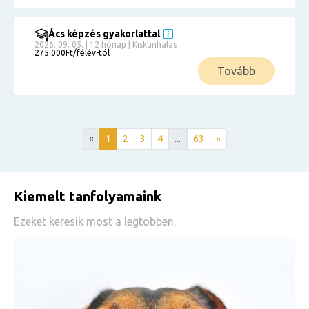
Ács képzés gyakorlattal
2026. 09. 05. | 12 hónap | Kiskunhalas
275.000Ft/félév-tól
Tovább
«
1
2
3
4
...
63
»
Kiemelt tanfolyamaink
Ezeket keresik most a legtöbben.