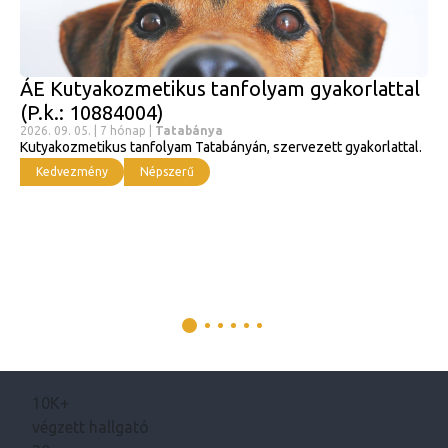
ÁE Kutyakozmetikus tanfolyam gyakorlattal
(P.k.: 10884004)
2026. 09. 05. | 7 hónap |
Tatabánya
Kutyakozmetikus tanfolyam Tatabányán, szervezett gyakorlattal.
Kedvezmény
Népszerű
10K+
végzett hallgató