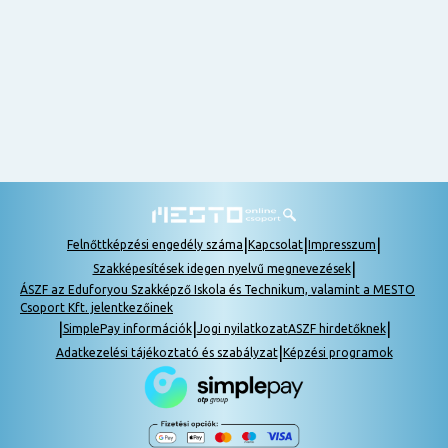
nem
tudok
részt
venni, be
lehet
pótolni a
tananyagot.
|
|
|
Felnőttképzési engedély száma
Kapcsolat
Impresszum
|
Szakképesítések idegen nyelvű megnevezések
ÁSZF az Eduforyou Szakképző Iskola és Technikum, valamint a MESTO
Csoport Kft. jelentkezőinek
|
|
|
SimplePay információk
Jogi nyilatkozat
ASZF hirdetőknek
|
Adatkezelési tájékoztató és szabályzat
Képzési programok