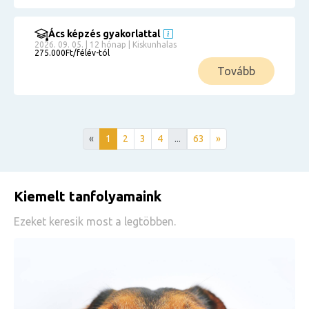
Ács képzés gyakorlattal
2026. 09. 05. | 12 hónap | Kiskunhalas
275.000Ft/félév-tól
Tovább
«
1
2
3
4
...
63
»
Kiemelt tanfolyamaink
Ezeket keresik most a legtöbben.