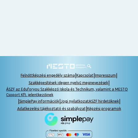
nem
tudok
részt
venni, be
lehet
pótolni a
tananyagot.
|
|
|
Felnőttképzési engedély száma
Kapcsolat
Impresszum
|
Szakképesítések idegen nyelvű megnevezések
ÁSZF az Eduforyou Szakképző Iskola és Technikum, valamint a MESTO
Csoport Kft. jelentkezőinek
|
|
|
SimplePay információk
Jogi nyilatkozat
ASZF hirdetőknek
|
Adatkezelési tájékoztató és szabályzat
Képzési programok