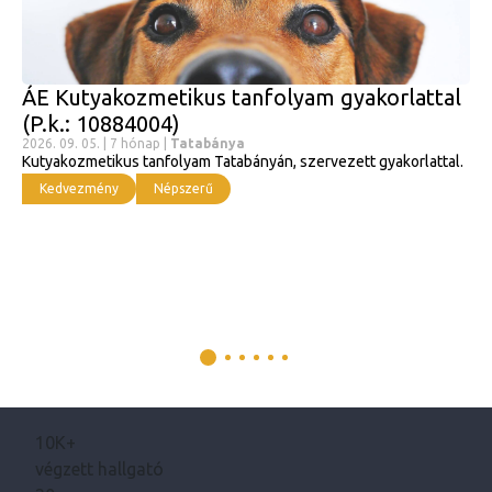
ÁE Kutyakozmetikus tanfolyam gyakorlattal
(P.k.: 10884004)
2026. 09. 05. | 7 hónap |
Tatabánya
Kutyakozmetikus tanfolyam Tatabányán, szervezett gyakorlattal.
Kedvezmény
Népszerű
10K+
végzett hallgató