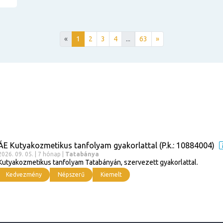
«
1
2
3
4
...
63
»
ÁE Kutyakozmetikus tanfolyam gyakorlattal (P.k.: 10884004)
2026. 09. 05. | 7 hónap |
Tatabánya
Kutyakozmetikus tanfolyam Tatabányán, szervezett gyakorlattal.
Kedvezmény
Népszerű
Kiemelt