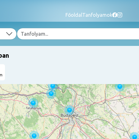
Főoldal
Tanfolyamok
ban
am