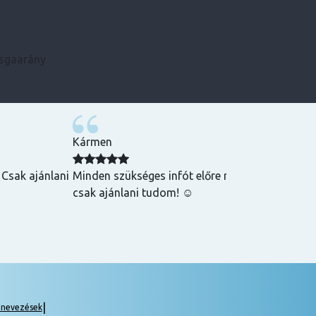
zsgaarány
Kármen
 Csak ajánlani
Minden szükséges infót előre megkaptam, szupe
csak ajánlani tudom! ☺️
|
gnevezések