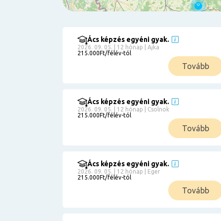
Ács képzés egyéni gyak.
Szűrés
2026. 09. 05. | 12 hónap | Ajka
215.000Ft/félév-tól
Pályakezdőknek
Tovább
Kismamáknak
Munkanélkülieknek
Kuponbeváltás
Ács képzés egyéni gyak.
2026. 09. 05. | 12 hónap | Csolnok
Érettségi
215.000Ft/félév-tól
8
általános
Tovább
50 000
0
3000000
Részletfizetéssel
Ács képzés egyéni gyak.
2026. 09. 05. | 12 hónap | Eger
215.000Ft/félév-tól
6
Tovább
0
12