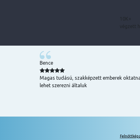
10K+
végzett 
Bence
zuper volt, mind
Magas tudású, szakképzett emberek oktatnak
hasznos és
lehet szerezni általuk
k is! Az oktatók
Felnőttkép