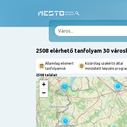
2508 elérhető tanfolyam 30 város
Államilag elismert
Kizárólag szakértő által
tanfolyamok
minősített képzési progr
2508 találat
+
−