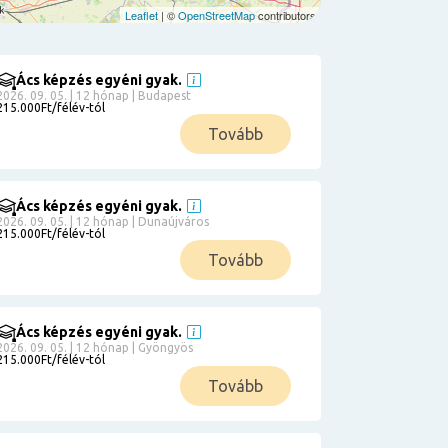
Leaflet
| ©
OpenStreetMap
contributors
Ács képzés egyéni gyak.
2026. 09. 05. | 12 hónap | Budapest
215.000Ft/félév-tól
Tovább
Ács képzés egyéni gyak.
2026. 09. 05. | 12 hónap | Dunaújváros
215.000Ft/félév-tól
Tovább
Ács képzés egyéni gyak.
2026. 09. 05. | 12 hónap | Gyöngyös
215.000Ft/félév-tól
Tovább