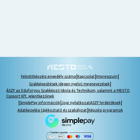
nem
tudok
részt
venni, be
lehet
pótolni a
tananyagot.
|
|
|
Felnőttképzési engedély száma
Kapcsolat
Impresszum
|
Szakképesítések idegen nyelvű megnevezések
ÁSZF az Eduforyou Szakképző Iskola és Technikum, valamint a MESTO
Csoport Kft. jelentkezőinek
|
|
|
SimplePay információk
Jogi nyilatkozat
ASZF hirdetőknek
|
Adatkezelési tájékoztató és szabályzat
Képzési programok