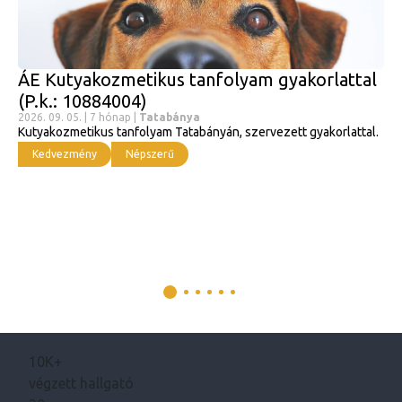
ÁE Kutyakozmetikus tanfolyam gyakorlattal
(P.k.: 10884004)
2026. 09. 05. | 7 hónap |
Tatabánya
Kutyakozmetikus tanfolyam Tatabányán, szervezett gyakorlattal.
Kedvezmény
Népszerű
10K+
végzett hallgató