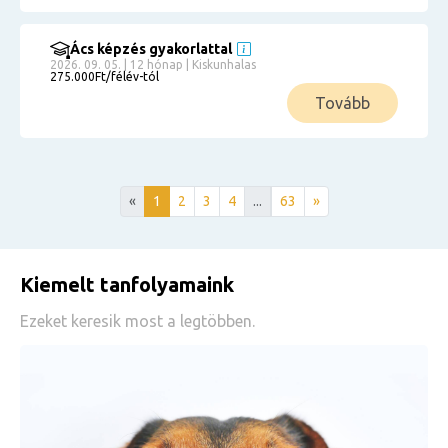
Ács képzés gyakorlattal
2026. 09. 05. | 12 hónap | Kiskunhalas
275.000Ft/félév-tól
Tovább
«
1
2
3
4
...
63
»
Kiemelt tanfolyamaink
Ezeket keresik most a legtöbben.