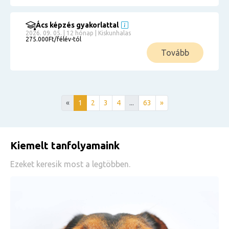
Ács képzés gyakorlattal
2026. 09. 05. | 12 hónap | Kiskunhalas
275.000Ft/félév-tól
Tovább
«
1
2
3
4
...
63
»
Kiemelt tanfolyamaink
Ezeket keresik most a legtöbben.