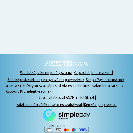
nem
tudok
részt
venni, be
lehet
pótolni a
tananyagot.
|
|
|
Felnőttképzési engedély száma
Kapcsolat
Impresszum
|
|
Szakképesítések idegen nyelvű megnevezések
SimplePay információk
ÁSZF az Eduforyou Szakképző Iskola és Technikum, valamint a MESTO
Csoport Kft. jelentkezőinek
|
|
Jogi nyilatkozat
ASZF hirdetőknek
|
Adatkezelési tájékoztató és szabályzat
Képzési programok