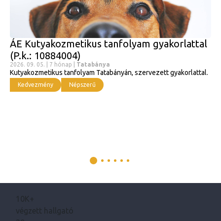
ÁE Kutyakozmetikus tanfolyam gyakorlattal
(P.k.: 10884004)
2026. 09. 05. | 7 hónap |
Tatabánya
Kutyakozmetikus tanfolyam Tatabányán, szervezett gyakorlattal.
Kedvezmény
Népszerű
10K+
végzett hallgató