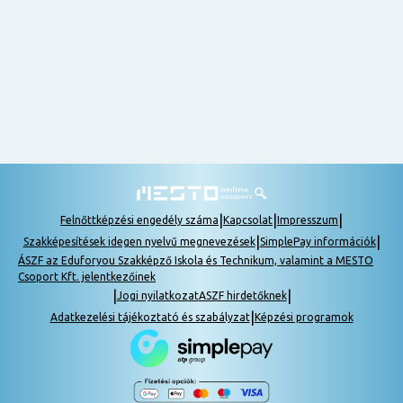
nem
tudok
részt
venni, be
lehet
pótolni a
tananyagot.
|
|
|
Felnőttképzési engedély száma
Kapcsolat
Impresszum
|
|
Szakképesítések idegen nyelvű megnevezések
SimplePay információk
ÁSZF az Eduforyou Szakképző Iskola és Technikum, valamint a MESTO
Csoport Kft. jelentkezőinek
|
|
Jogi nyilatkozat
ASZF hirdetőknek
|
Adatkezelési tájékoztató és szabályzat
Képzési programok