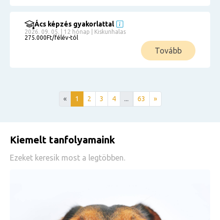
Ács képzés gyakorlattal
2026. 09. 05. | 12 hónap | Kiskunhalas
275.000Ft/félév-tól
Tovább
«
1
2
3
4
...
63
»
Kiemelt tanfolyamaink
Ezeket keresik most a legtöbben.