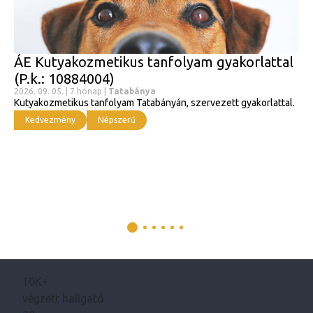
ÁE Kutyakozmetikus tanfolyam gyakorlattal
(P.k.: 10884004)
2026. 09. 05. | 7 hónap |
Tatabánya
Kutyakozmetikus tanfolyam Tatabányán, szervezett gyakorlattal.
Kedvezmény
Népszerű
10K+
végzett hallgató