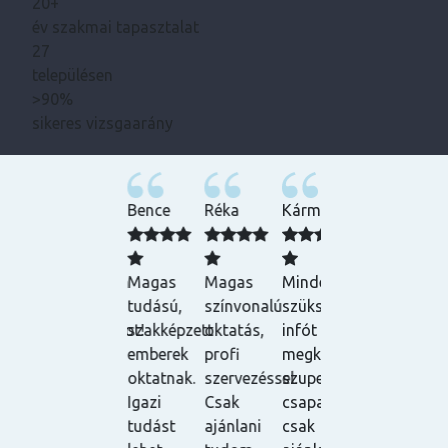
20+
év szakmai tapasztalat
27
településen
>90%
sikeres vizsgaarány
Márta
Bence
Réka
Kármen
Laura
G
Köszönöm
Magas
Magas
Minden
Csak
H
szépen a
tudású,
színvonalú
szükséges
ajánlani
s
tanfolyamot!
szakképzett
oktatás,
infót előre
tudom!
é
Nagyon
emberek
profi
megkaptam,
Nagyon
m
szuper
oktatnak.
szervezéssel.
szuper
meg
A
volt, mind
Igazi
Csak
csapat,
voltam
t
a szakmai,
tudást
ajánlani
csak
velük
k