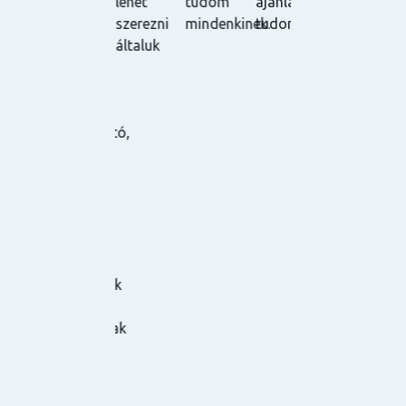
mind az
lehet
tudom
ajánlani
elégedve.
l
emberi
szerezni
mindenkinek.
tudom! ☺️
Nagy
v
része! A
általuk
pozitívum,
m
tudás
hogy az
hasznos
órákat
és
vissza
használható,
lehet
csak
nézni,
ajánlani
mivel fel
tudom
vannak
másoknak
véve, és a
is! Az
tananyagot
oktatók
is egyből
felkészültek
elküldik az
és
oktatók a
támogatóak
résztvevőkn
voltak! ☺️
így ha
👏🏻
esetleg
egy órán