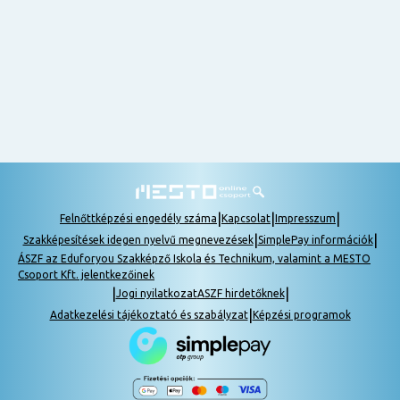
nem
tudok
részt
venni, be
lehet
pótolni a
tananyagot.
|
|
|
Felnőttképzési engedély száma
Kapcsolat
Impresszum
|
|
Szakképesítések idegen nyelvű megnevezések
SimplePay információk
ÁSZF az Eduforyou Szakképző Iskola és Technikum, valamint a MESTO
Csoport Kft. jelentkezőinek
|
|
Jogi nyilatkozat
ASZF hirdetőknek
|
Adatkezelési tájékoztató és szabályzat
Képzési programok