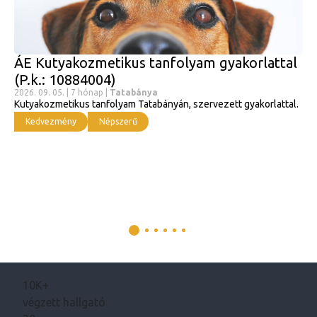
ÁE Kutyakozmetikus tanfolyam gyakorlattal
(P.k.: 10884004)
2026. 09. 05. | 7 hónap |
Tatabánya
Kutyakozmetikus tanfolyam Tatabányán, szervezett gyakorlattal.
Kedvezmény
Népszerű
10K+
végzett hallgató