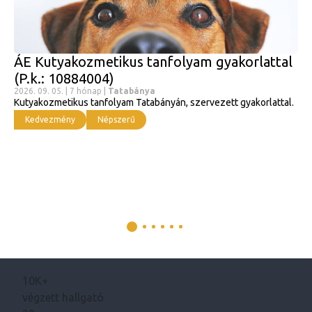
ÁE Kutyakozmetikus tanfolyam gyakorlattal
(P.k.: 10884004)
2026. 09. 05. | 7 hónap |
Tatabánya
Kutyakozmetikus tanfolyam Tatabányán, szervezett gyakorlattal.
Kedvezmény
Népszerű
10K+
végzett hallgató