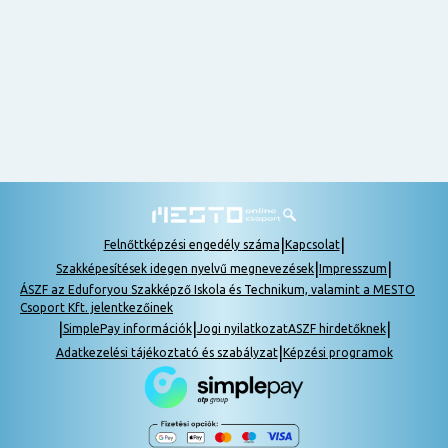
nem
tudok
részt
venni, be
lehet
pótolni a
tananyagot.
|
|
Felnőttképzési engedély száma
Kapcsolat
|
|
Szakképesítések idegen nyelvű megnevezések
Impresszum
ÁSZF az Eduforyou Szakképző Iskola és Technikum, valamint a MESTO
Csoport Kft. jelentkezőinek
|
|
|
SimplePay információk
Jogi nyilatkozat
ASZF hirdetőknek
|
Adatkezelési tájékoztató és szabályzat
Képzési programok