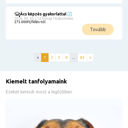
Ács képzés gyakorlattal
2026. 09. 05. | 12 hónap | Kiskunhalas
275.000Ft/félév-tól
Tovább
«
1
2
3
4
...
63
»
Kiemelt tanfolyamaink
Ezeket keresik most a legtöbben.