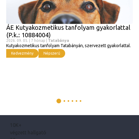
ÁE Kutyakozmetikus tanfolyam gyakorlattal
(P.k.: 10884004)
2026. 09. 05. | 7 hónap |
Tatabánya
Kutyakozmetikus tanfolyam Tatabányán, szervezett gyakorlattal.
Kedvezmény
Népszerű
10K+
végzett hallgató