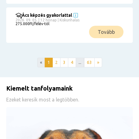
Ács képzés gyakorlattal
2026. 09. 05. | 12 hónap | Kiskunhalas
275.000Ft/félév-tól
Tovább
«
1
2
3
4
...
63
»
Kiemelt tanfolyamaink
Ezeket keresik most a legtöbben.