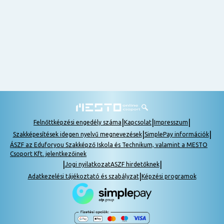
nem
tudok
részt
venni, be
lehet
pótolni a
tananyagot.
|
|
|
Felnőttképzési engedély száma
Kapcsolat
Impresszum
|
|
Szakképesítések idegen nyelvű megnevezések
SimplePay információk
ÁSZF az Eduforyou Szakképző Iskola és Technikum, valamint a MESTO
Csoport Kft. jelentkezőinek
|
|
Jogi nyilatkozat
ASZF hirdetőknek
|
Adatkezelési tájékoztató és szabályzat
Képzési programok