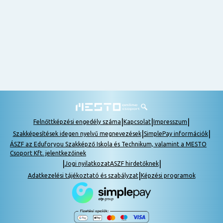
nem
tudok
részt
venni, be
lehet
pótolni a
tananyagot.
|
|
|
Felnőttképzési engedély száma
Kapcsolat
Impresszum
|
|
Szakképesítések idegen nyelvű megnevezések
SimplePay információk
ÁSZF az Eduforyou Szakképző Iskola és Technikum, valamint a MESTO
Csoport Kft. jelentkezőinek
|
|
Jogi nyilatkozat
ASZF hirdetőknek
|
Adatkezelési tájékoztató és szabályzat
Képzési programok