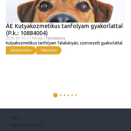
ÁE Kutyakozmetikus tanfolyam gyakorlattal
(P.k.: 10884004)
2026. 09. 05. | 7 hónap |
Tatabánya
Kutyakozmetikus tanfolyam Tatabányán, szervezett gyakorlattal.
Kedvezmény
Népszerű
10K+
végzett hallgató