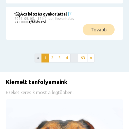
Ács képzés gyakorlattal
2026. 09. 05. | 12 hónap | Kiskunhalas
275.000Ft/félév-tól
Tovább
«
1
2
3
4
...
63
»
Kiemelt tanfolyamaink
Ezeket keresik most a legtöbben.