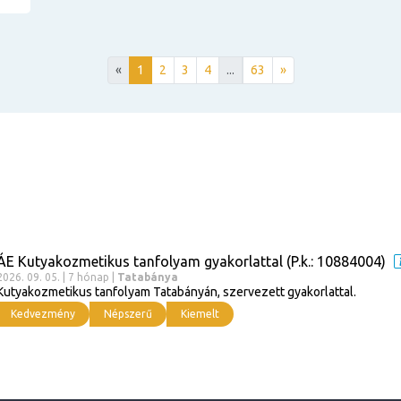
«
1
2
3
4
...
63
»
ÁE Kutyakozmetikus tanfolyam gyakorlattal (P.k.: 10884004)
2026. 09. 05. | 7 hónap |
Tatabánya
Kutyakozmetikus tanfolyam Tatabányán, szervezett gyakorlattal.
Kedvezmény
Népszerű
Kiemelt