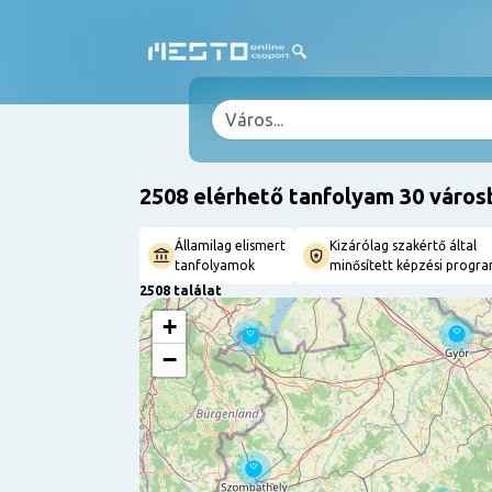
2508 elérhető tanfolyam 30 város
Államilag elismert
Kizárólag szakértő által
tanfolyamok
minősített képzési progr
2508 találat
+
−