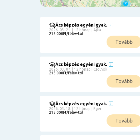
Ács képzés egyéni gyak.
Szűrés
2026. 03. 21. | 12 hónap | Ajka
215.000Ft/félév-tól
Pályakezdőknek
Tovább
Kismamáknak
Munkanélkülieknek
Kuponbeváltás
Ács képzés egyéni gyak.
2026. 03. 07. | 12 hónap | Csolnok
Érettségi
215.000Ft/félév-tól
8
általános
Tovább
50 000
0
3000000
Részletfizetéssel
Ács képzés egyéni gyak.
2026. 03. 18. | 12 hónap | Eger
215.000Ft/félév-tól
6
Tovább
0
12