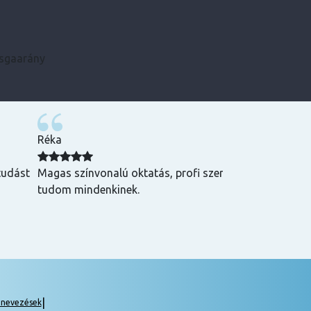
zsgaarány
Kármen
 Csak ajánlani
Minden szükséges infót előre megkaptam, szupe
csak ajánlani tudom! ☺️
|
gnevezések