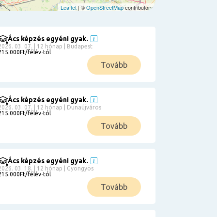
Leaflet
| ©
OpenStreetMap
contributors
Ács képzés egyéni gyak.
2026. 03. 07. | 12 hónap | Budapest
215.000Ft/félév-tól
Tovább
Ács képzés egyéni gyak.
2026. 03. 07. | 12 hónap | Dunaújváros
215.000Ft/félév-tól
Tovább
Ács képzés egyéni gyak.
2026. 03. 18. | 12 hónap | Gyöngyös
215.000Ft/félév-tól
Tovább