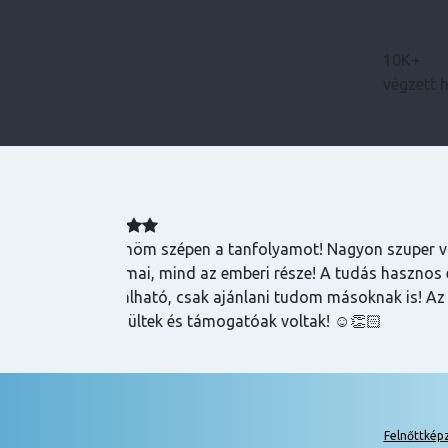
10K+
végzett 
Bence
zuper volt, mind
Magas tudású, szakképzett emberek oktatnak
hasznos és
lehet szerezni általuk
k is! Az oktatók
Felnőttkép