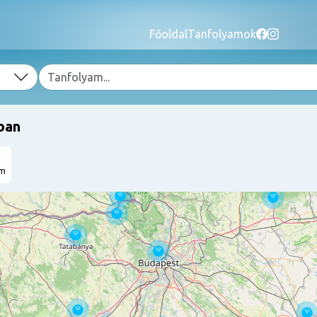
Főoldal
Tanfolyamok
ban
am