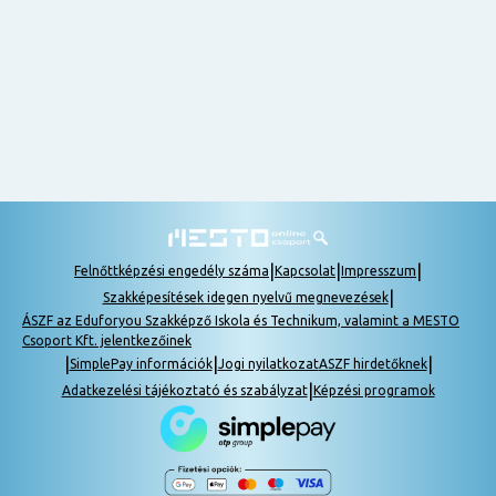
nem
tudok
részt
venni, be
lehet
pótolni a
tananyagot.
|
|
|
Felnőttképzési engedély száma
Kapcsolat
Impresszum
|
Szakképesítések idegen nyelvű megnevezések
ÁSZF az Eduforyou Szakképző Iskola és Technikum, valamint a MESTO
Csoport Kft. jelentkezőinek
|
|
|
SimplePay információk
Jogi nyilatkozat
ASZF hirdetőknek
|
Adatkezelési tájékoztató és szabályzat
Képzési programok