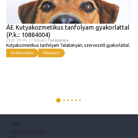
ÁE Kutyakozmetikus tanfolyam gyakorlattal
(P.k.: 10884004)
2026. 09. 05. | 7 hónap |
Tatabánya
Kutyakozmetikus tanfolyam Tatabányán, szervezett gyakorlattal.
Kedvezmény
Népszerű
10K+
végzett hallgató