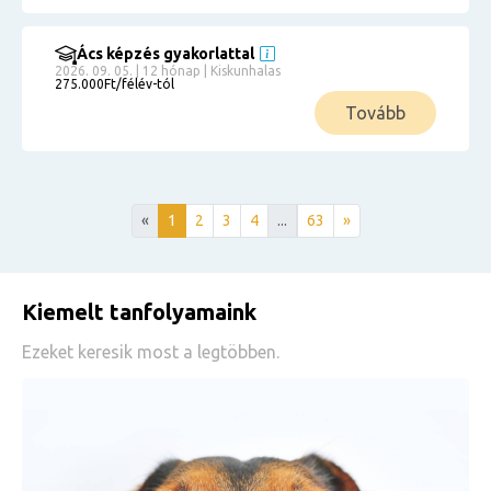
Ács képzés gyakorlattal
2026. 09. 05. | 12 hónap | Kiskunhalas
275.000Ft/félév-tól
Tovább
«
1
2
3
4
...
63
»
Kiemelt tanfolyamaink
Ezeket keresik most a legtöbben.