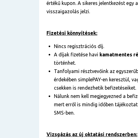
értékű kupon. A sikeres jelentkezést egy
visszaigazolás jelzi.
Fizetési könnyítések:
Nincs regisztrációs díj.
A díjak fizetése havi
kamatmentes ré
történhet.
Tanfolyami résztvevőink az egyszerű
érdekében simplePAY-en keresztül, vag
csekken is rendezhetik befizetéseiket.
Nálunk nem kell megjegyezned a befize
mert erről is mindig időben tájékozta
SMS-ben.
Vizsgázás az új oktatási rendszerben: