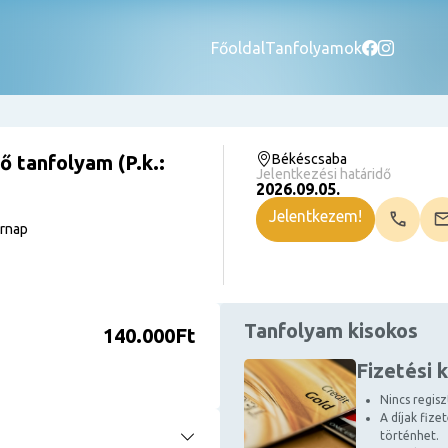
Főoldal
Tanfolyamok
 tanfolyam (P.k.:
Békéscsaba
Jelentkezési határidő
2026.09.05.
Jelentkezem!
árnap
Tanfolyam kisokos
140.000Ft
Fizetési 
Nincs regiszt
A díjak fize
történhet.