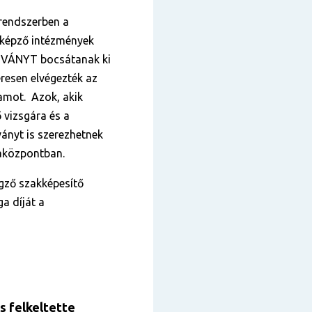
 rendszerben a
tképző intézmények
VÁNYT bocsátanak ki
eresen elvégezték az
yamot. Azok, akik
 vizsgára és a
ányt is szerezhetnek
sgaközpontban.
gző szakképesítő
ga díját a
s felkeltette