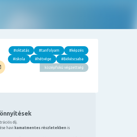
#oktatás
#tanfolyam
#képzés
#iskola
#hétvége
#Békéscsaba
középfokú végzettség
könnyítések
rációs díj.
tése havi
kamatmentes részletekben
is