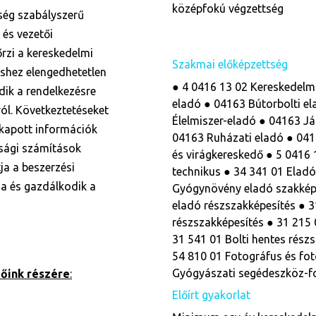
középfokú végzettség
ység szabályszerű
és vezetői
nőrzi a kereskedelmi
Szakmai előképzettség
éshez elengedhetetlen
● 4 0416 13 02 Kereskedelmi
dik a rendelkezésre
eladó ● 04163 Bútorbolti e
ól. Következtetéseket
Élelmiszer-eladó ● 04163 Já
kapott információk
04163 Ruházati eladó ● 041
asági számítások
és virágkereskedő ● 5 0416
ja a beszerzési
technikus ● 34 341 01 Eladó
ja és gazdálkodik a
Gyógynövény eladó szakképes
eladó részszakképesítés ● 3
részszakképesítés ● 31 215 
31 541 01 Bolti hentes rész
54 810 01 Fotográfus és fo
Gyógyászati segédeszköz-
őink részére
:
Előírt gyakorlat