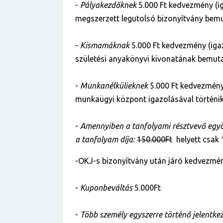
-
Pályakezdőknek
5.000 Ft kedvezmény (i
megszerzett legutolsó bizonyítvány bemu
-
Kismamáknak
5.000 Ft kedvezmény (iga
születési anyakönyvi kivonatának bemuta
-
Munkanélkülieknek
5.000 Ft kedvezmény
munkaügyi központ igazolásával történik
-
Amennyiben a tanfolyami résztvevő egyös
a tanfolyam díja:
150.000Ft
helyett csak
-OKJ-s bizonyítvány után járó kedvezmén
-
Kuponbeváltás
5.000Ft
-
Több személy egyszerre történő jelentke