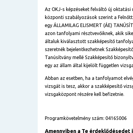
Az OKJ-s képzéseket felváltó új oktatási
központi szabályozások szerint a Felnőt
egy ÁLLAMILAG ELISMERT (ÁE) TANÚSÍT
azon tanfolyami résztvevőiknek, akik sik
általuk kiválasztott szakképesítő tanfol
szeretnék bejelentkezhetnek Szakképesítő
Tanúsítvány mellé Szakképesítő bizonyítv
egy az állam által kijelölt független viz
Abban az esetben, ha a tanfolyamot elvé
vizsgát is tesz, akkor a szakképesítő vizs
vizsgaközpont részére kell befizetnie.
Programkövetelmény szám: 04165006
Amennyiben a Te érdekl
ő
désedet i