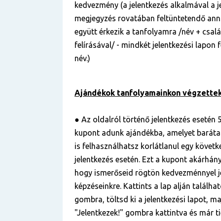
kedvezmény (a jelentkezés alkalmával a je
megjegyzés rovatában feltüntetendő anna
együtt érkezik a tanfolyamra /név + csal
felírásával/ - mindkét jelentkezési lapon
név.)
Ajándékok tanfolyamainkon végzettek
● Az oldalról történő jelentkezés esetén 5
kupont adunk ajándékba, amelyet baráta
is felhasználhatsz korlátlanul egy követ
jelentkezés esetén. Ezt a kupont akárhá
hogy ismerőseid rögtön kedvezménnyel j
képzéseinkre. Kattints a lap alján találha
gombra, töltsd ki a jelentkezési lapot, ma
"Jelentkezek!" gombra kattintva és már ti