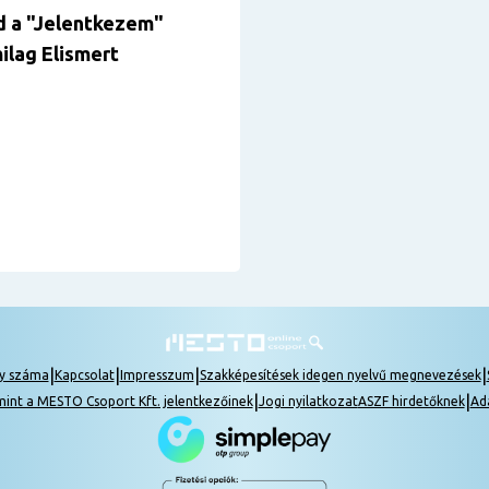
d
a "Jelentkezem
"
ilag Elismert
|
|
|
|
ly száma
Kapcsolat
Impresszum
Szakképesítések idegen nyelvű megnevezések
|
|
mint a MESTO Csoport Kft. jelentkezőinek
Jogi nyilatkozat
ASZF hirdetőknek
Ad