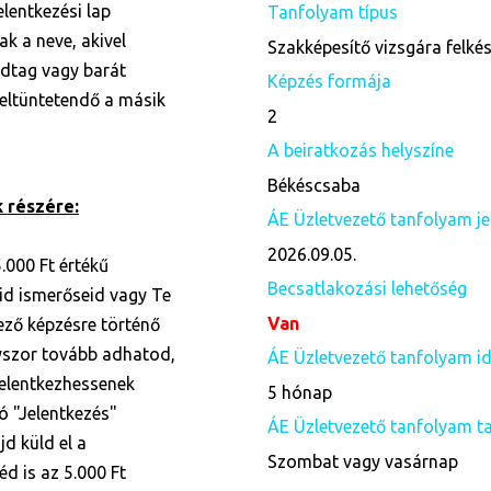
lentkezési lap
Tanfolyam típus
k a neve, akivel
Szakképesítő vizsgára felké
ádtag vagy barát
Képzés formája
 feltüntetendő a másik
2
A beiratkozás helyszíne
Békéscsaba
 részére:
ÁE Üzletvezető tanfolyam je
2026.09.05.
.000 Ft értékű
Becsatlakozási lehetőség
id ismerőseid vagy Te
Van
kező képzésre történő
nyszor tovább adhatod,
ÁE Üzletvezető tanfolyam i
elentkezhessenek
5 hónap
tó "Jelentkezés"
ÁE Üzletvezető tanfolyam t
jd küld el a
Szombat vagy vasárnap
éd is az 5.000 Ft