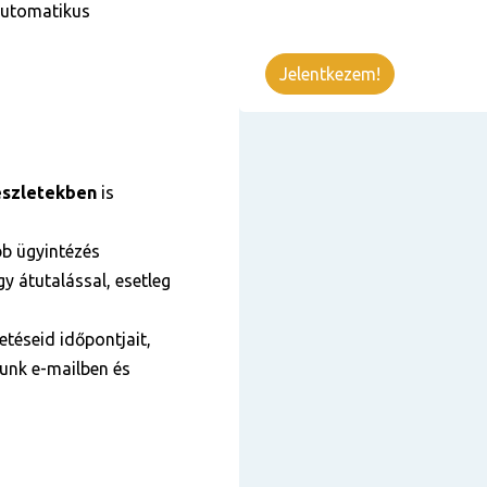
 automatikus
Jelentkezem!
szletekben
is
bb ügyintézés
y átutalással, esetleg
téseid időpontjait,
tunk e-mailben és