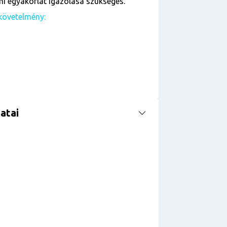
i egyakorlat igazolása szükséges.
követelmény:
atai