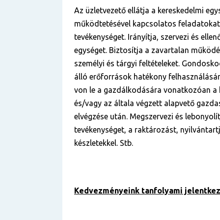
Az üzletvezető ellátja a kereskedelmi eg
működtetésével kapcsolatos feladatokat 
tevékenységet. Irányítja, szervezi és elle
egységet. Biztosítja a zavartalan működ
személyi és tárgyi feltételeket. Gondosko
álló erőforrások hatékony felhasználásár
von le a gazdálkodására vonatkozóan a 
és/vagy az általa végzett alapvető gazd
elvégzése után. Megszervezi és lebonyolít
tevékenységet, a raktározást, nyilvántart
készletekkel. Stb.
Kedvezményeink tanfolyami jelentkez