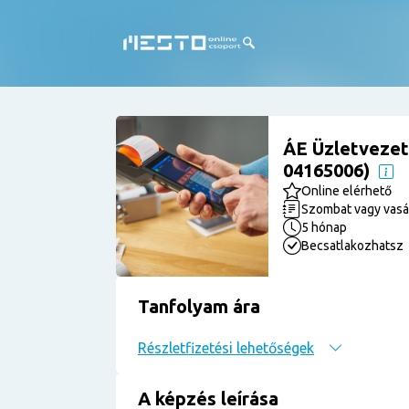
ÁE Üzletvezető
04165006)
Online elérhető
Szombat vagy vas
5 hónap
Becsatlakozhatsz
Tanfolyam ára
Részletfizetési lehetőségek
A képzés leírása