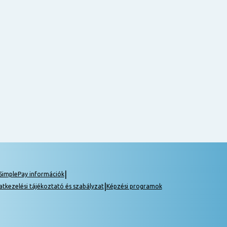
|
SimplePay információk
|
atkezelési tájékoztató és szabályzat
Képzési programok