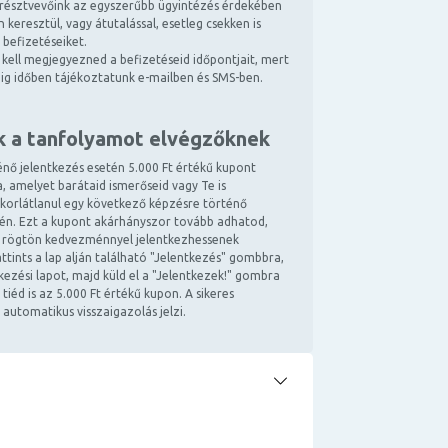
résztvevőink az egyszerűbb ügyintézés érdekében
 keresztül, vagy átutalással, esetleg csekken is
 befizetéseiket.
kell megjegyezned a befizetéseid időpontjait, mert
ndig időben tájékoztatunk e-mailben és SMS-ben.
k a tanfolyamot elvégzőknek
énő jelentkezés esetén 5.000 Ft értékű kupont
, amelyet barátaid ismerőseid vagy Te is
 korlátlanul egy következő képzésre történő
tén. Ezt a kupont akárhányszor tovább adhatod,
 rögtön kedvezménnyel jelentkezhessenek
ttints a lap alján található "Jelentkezés" gombbra,
ntkezési lapot, majd küld el a "Jelentkezek!" gombra
 tiéd is az 5.000 Ft értékű kupon. A sikeres
 automatikus visszaigazolás jelzi.