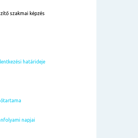
szítő szakmai képzés
lentkezési határideje
dőtartama
anfolyami napjai