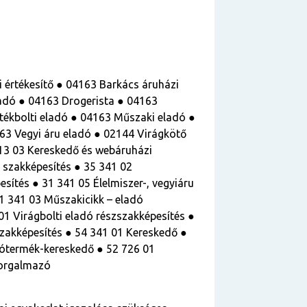
 értékesítő ● 04163 Barkács áruházi
ladó ● 04163 Drogerista ● 04163
tékbolti eladó ● 04163 Műszaki eladó ●
63 Vegyi áru eladó ● 02144 Virágkötő
 13 03 Kereskedő és webáruházi
 szakképesítés ● 35 341 02
ítés ● 31 341 05 Élelmiszer-, vegyiáru
1 341 03 Műszakicikk – eladó
01 Virágbolti eladó részszakképesítés ●
szakképesítés ● 54 341 01 Kereskedő ●
tótermék-kereskedő ● 52 726 01
forgalmazó