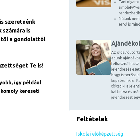
Tanfolyami 
simplePAY-en
rendezhetik
Nálunk nem 
is szeretnénk
erről is mi
k számára is
ttől a gondolattól
Ajándéko
Az oldalról tört
adunk ajándékba
felhasználhatsz
gzettséget Te is!
jelentkezés ese
hogy ismerőseid
képzéseinkre. Ka
yobb, így például
töltsd ki a jele
 komoly kereseti
kattintva és már
jelentkezést egy
Feltételek
Iskolai előképzettség