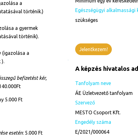
Minimum egy év kereskedelm
gazolása a
Egészségügyi alkalmassági 
tatásával történik.)
szükséges
zolása a gyermek
tásával történik).
Jelentkezem!
 (igazolása a
 ).
A képzés hivatalos ad
szegű befizetést kér,
Tanfolyam neve
 140.000Ft
ÁE Üzletvezető tanfolyam
y 5.000 Ft
Szervező
MESTO Csoport Kft.
Engedély száma
E/2021/000064
zése esetén
: 5.000 Ft