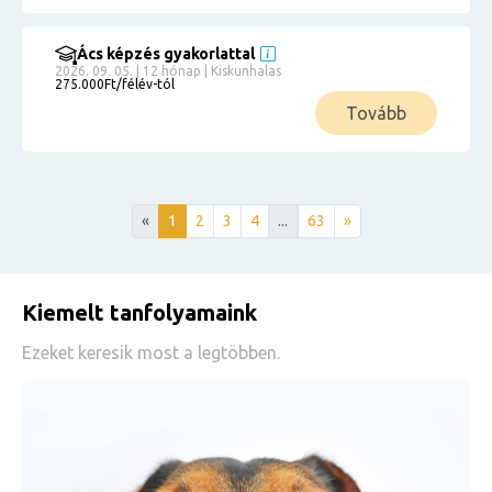
Ács képzés gyakorlattal
2026. 09. 05. | 12 hónap | Kiskunhalas
275.000Ft/félév-tól
Tovább
«
1
2
3
4
...
63
»
Kiemelt tanfolyamaink
Ezeket keresik most a legtöbben.