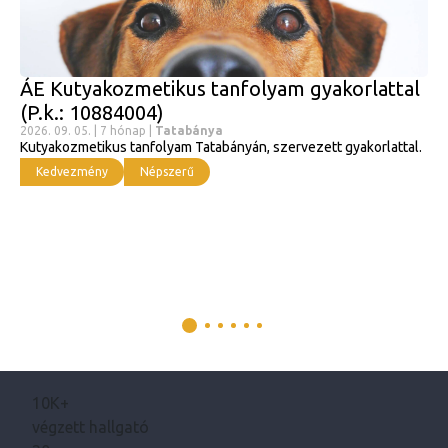
ÁE Kutyakozmetikus tanfolyam gyakorlattal
(P.k.: 10884004)
2026. 09. 05. | 7 hónap |
Tatabánya
Kutyakozmetikus tanfolyam Tatabányán, szervezett gyakorlattal.
Kedvezmény
Népszerű
10K+
végzett hallgató