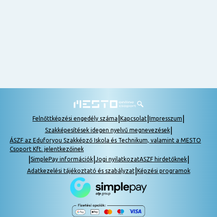
nem
tudok
részt
venni, be
lehet
pótolni a
tananyagot.
|
|
|
Felnőttképzési engedély száma
Kapcsolat
Impresszum
|
Szakképesítések idegen nyelvű megnevezések
ÁSZF az Eduforyou Szakképző Iskola és Technikum, valamint a MESTO
Csoport Kft. jelentkezőinek
|
|
|
SimplePay információk
Jogi nyilatkozat
ASZF hirdetőknek
|
Adatkezelési tájékoztató és szabályzat
Képzési programok