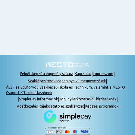
nem
tudok
részt
venni, be
lehet
pótolni a
tananyagot.
|
|
|
Felnőttképzési engedély száma
Kapcsolat
Impresszum
|
Szakképesítések idegen nyelvű megnevezések
ÁSZF az Eduforyou Szakképző Iskola és Technikum, valamint a MESTO
Csoport Kft. jelentkezőinek
|
|
|
SimplePay információk
Jogi nyilatkozat
ASZF hirdetőknek
|
Adatkezelési tájékoztató és szabályzat
Képzési programok