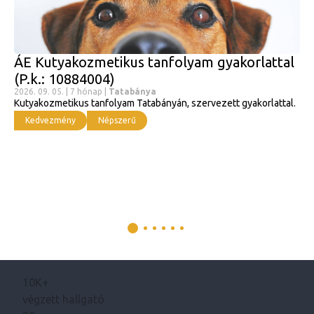
ÁE Kutyakozmetikus tanfolyam gyakorlattal
(P.k.: 10884004)
2026. 09. 05. | 7 hónap |
Tatabánya
Kutyakozmetikus tanfolyam Tatabányán, szervezett gyakorlattal.
Kedvezmény
Népszerű
10K+
végzett hallgató