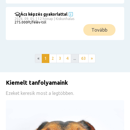
Ács képzés gyakorlattal
2026. 09. 05. | 12 hónap | Kiskunhalas
275.000Ft/félév-tól
Tovább
«
1
2
3
4
...
63
»
Kiemelt tanfolyamaink
Ezeket keresik most a legtöbben.