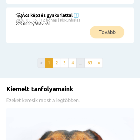
Ács képzés gyakorlattal
2026. 09. 05. | 12 hónap | Kiskunhalas
275.000Ft/félév-tól
Tovább
«
1
2
3
4
...
63
»
Kiemelt tanfolyamaink
Ezeket keresik most a legtöbben.