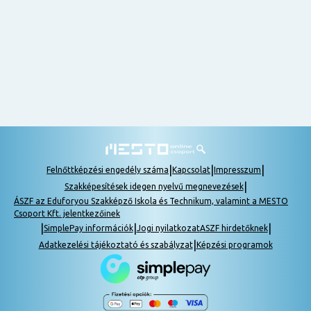
nem
tudok
részt
venni, be
lehet
pótolni a
tananyagot.
|
|
|
Felnőttképzési engedély száma
Kapcsolat
Impresszum
|
Szakképesítések idegen nyelvű megnevezések
ÁSZF az Eduforyou Szakképző Iskola és Technikum, valamint a MESTO
Csoport Kft. jelentkezőinek
|
|
|
SimplePay információk
Jogi nyilatkozat
ASZF hirdetőknek
|
Adatkezelési tájékoztató és szabályzat
Képzési programok