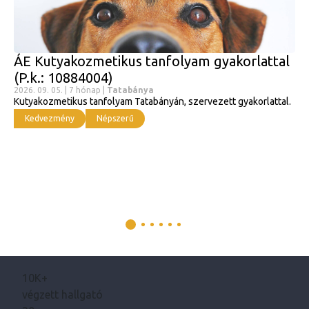
ÁE Kutyakozmetikus tanfolyam gyakorlattal
(P.k.: 10884004)
2026. 09. 05. | 7 hónap |
Tatabánya
Kutyakozmetikus tanfolyam Tatabányán, szervezett gyakorlattal.
Kedvezmény
Népszerű
10K+
végzett hallgató