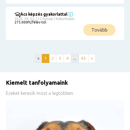
Ács képzés gyakorlattal
2026. 09. 05. | 12 hónap | Kiskunhalas
275.000Ft/félév-tól
Tovább
«
1
2
3
4
...
63
»
Kiemelt tanfolyamaink
Ezeket keresik most a legtöbben.