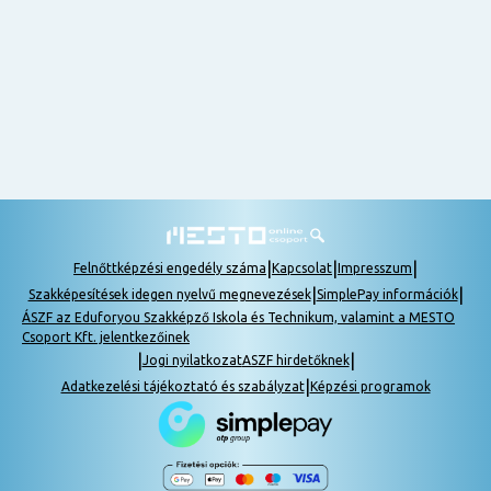
nem
tudok
részt
venni, be
lehet
pótolni a
tananyagot.
|
|
|
Felnőttképzési engedély száma
Kapcsolat
Impresszum
|
|
Szakképesítések idegen nyelvű megnevezések
SimplePay információk
ÁSZF az Eduforyou Szakképző Iskola és Technikum, valamint a MESTO
Csoport Kft. jelentkezőinek
|
|
Jogi nyilatkozat
ASZF hirdetőknek
|
Adatkezelési tájékoztató és szabályzat
Képzési programok