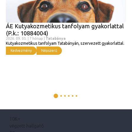
ÁE Kutyakozmetikus tanfolyam gyakorlattal
(P.k.: 10884004)
2026. 09. 05. | 7 hónap |
Tatabánya
Kutyakozmetikus tanfolyam Tatabányán, szervezett gyakorlattal.
Kedvezmény
Népszerű
10K+
végzett hallgató