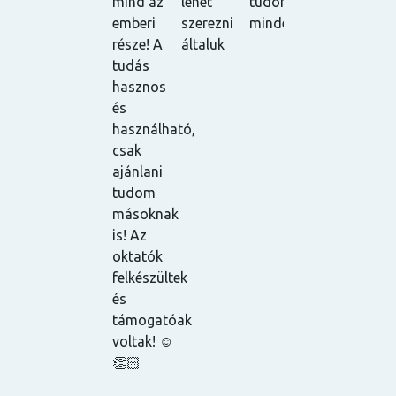
mind az
lehet
tudom
ajánlani
elégedve.
l
emberi
szerezni
mindenkinek.
tudom! ☺️
Nagy
v
része! A
általuk
pozitívum,
m
tudás
hogy az
hasznos
órákat
és
vissza
használható,
lehet
csak
nézni,
ajánlani
mivel fel
tudom
vannak
másoknak
véve, és a
is! Az
tananyagot
oktatók
is egyből
felkészültek
elküldik az
és
oktatók a
támogatóak
résztvevőkn
voltak! ☺️
így ha
👏🏻
esetleg
egy órán