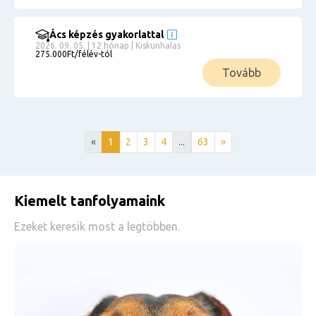
Ács képzés gyakorlattal
2026. 09. 05. | 12 hónap | Kiskunhalas
275.000Ft/félév-tól
Tovább
«
1
2
3
4
...
63
»
Kiemelt tanfolyamaink
Ezeket keresik most a legtöbben.