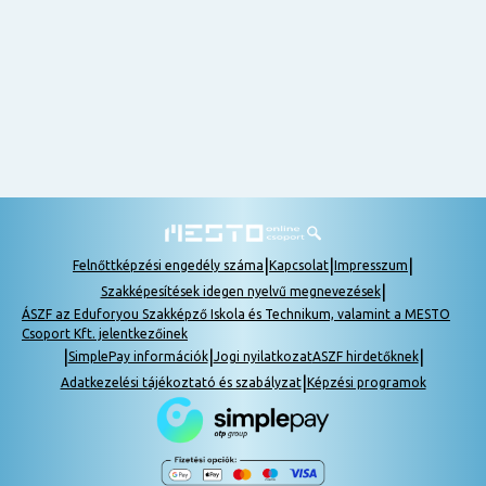
nem
tudok
részt
venni, be
lehet
pótolni a
tananyagot.
|
|
|
Felnőttképzési engedély száma
Kapcsolat
Impresszum
|
Szakképesítések idegen nyelvű megnevezések
ÁSZF az Eduforyou Szakképző Iskola és Technikum, valamint a MESTO
Csoport Kft. jelentkezőinek
|
|
|
SimplePay információk
Jogi nyilatkozat
ASZF hirdetőknek
|
Adatkezelési tájékoztató és szabályzat
Képzési programok