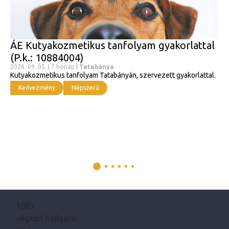
ÁE Kutyakozmetikus tanfolyam gyakorlattal
(P.k.: 10884004)
2026. 09. 05. | 7 hónap |
Tatabánya
Kutyakozmetikus tanfolyam Tatabányán, szervezett gyakorlattal.
Kedvezmény
Népszerű
10K+
végzett hallgató