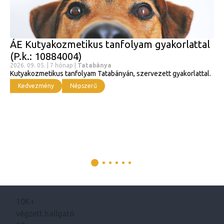
ÁE Kutyakozmetikus tanfolyam gyakorlattal
(P.k.: 10884004)
2026. 09. 05. | 7 hónap |
Tatabánya
Kutyakozmetikus tanfolyam Tatabányán, szervezett gyakorlattal.
Kedvezmény
Népszerű
10K+
végzett hallgató