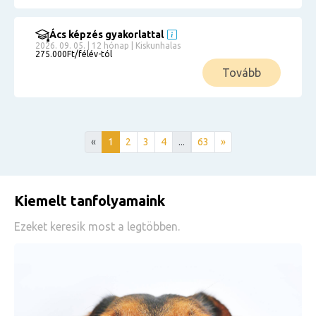
Ács képzés gyakorlattal
2026. 09. 05. | 12 hónap | Kiskunhalas
275.000Ft/félév-tól
Tovább
«
1
2
3
4
...
63
»
Kiemelt tanfolyamaink
Ezeket keresik most a legtöbben.