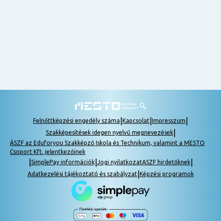
nem
tudok
részt
venni, be
lehet
pótolni a
tananyagot.
|
|
|
Felnőttképzési engedély száma
Kapcsolat
Impresszum
|
Szakképesítések idegen nyelvű megnevezések
ÁSZF az Eduforyou Szakképző Iskola és Technikum, valamint a MESTO
Csoport Kft. jelentkezőinek
|
|
|
SimplePay információk
Jogi nyilatkozat
ASZF hirdetőknek
|
Adatkezelési tájékoztató és szabályzat
Képzési programok