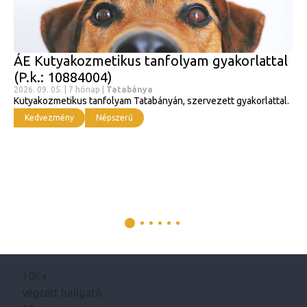
ÁE Kutyakozmetikus tanfolyam gyakorlattal
(P.k.: 10884004)
2026. 09. 05. | 7 hónap |
Tatabánya
Kutyakozmetikus tanfolyam Tatabányán, szervezett gyakorlattal.
Kedvezmény
Népszerű
10K+
végzett hallgató