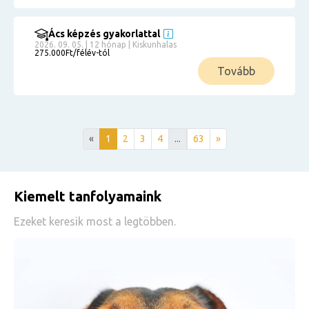
Ács képzés gyakorlattal
2026. 09. 05. | 12 hónap | Kiskunhalas
275.000Ft/félév-tól
Tovább
«
1
2
3
4
...
63
»
Kiemelt tanfolyamaink
Ezeket keresik most a legtöbben.