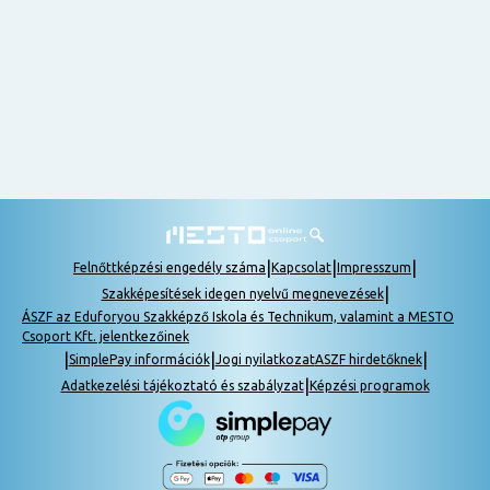
nem
tudok
részt
venni, be
lehet
pótolni a
tananyagot.
|
|
|
Felnőttképzési engedély száma
Kapcsolat
Impresszum
|
Szakképesítések idegen nyelvű megnevezések
ÁSZF az Eduforyou Szakképző Iskola és Technikum, valamint a MESTO
Csoport Kft. jelentkezőinek
|
|
|
SimplePay információk
Jogi nyilatkozat
ASZF hirdetőknek
|
Adatkezelési tájékoztató és szabályzat
Képzési programok