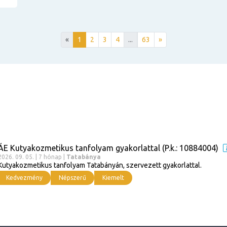
«
1
2
3
4
...
63
»
ÁE Kutyakozmetikus tanfolyam gyakorlattal (P.k.: 10884004)
2026. 09. 05. | 7 hónap |
Tatabánya
Kutyakozmetikus tanfolyam Tatabányán, szervezett gyakorlattal.
Kedvezmény
Népszerű
Kiemelt