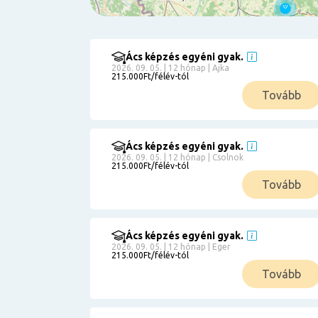
Ács képzés egyéni gyak.
Szűrés
2026. 09. 05. | 12 hónap | Ajka
215.000Ft/félév-tól
Pályakezdőknek
Tovább
Kismamáknak
Munkanélkülieknek
Kuponbeváltás
Ács képzés egyéni gyak.
2026. 09. 05. | 12 hónap | Csolnok
Érettségi
215.000Ft/félév-tól
8
általános
Tovább
50 000
0
3000000
Részletfizetéssel
Ács képzés egyéni gyak.
2026. 09. 05. | 12 hónap | Eger
215.000Ft/félév-tól
6
Tovább
0
12