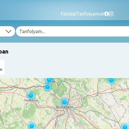
Főoldal
Tanfolyamok
ban
am