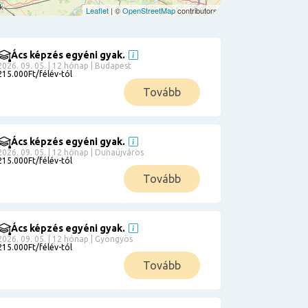
Leaflet
| ©
OpenStreetMap
contributors
Ács képzés egyéni gyak.
2026. 09. 05. | 12 hónap | Budapest
215.000Ft/félév-tól
Tovább
Ács képzés egyéni gyak.
2026. 09. 05. | 12 hónap | Dunaújváros
215.000Ft/félév-tól
Tovább
Ács képzés egyéni gyak.
2026. 09. 05. | 12 hónap | Gyöngyös
215.000Ft/félév-tól
Tovább