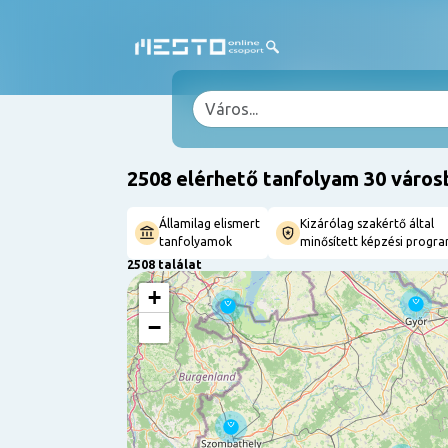
2508 elérhető tanfolyam 30 város
Államilag elismert
Kizárólag szakértő által
tanfolyamok
minősített képzési progr
2508 találat
+
−