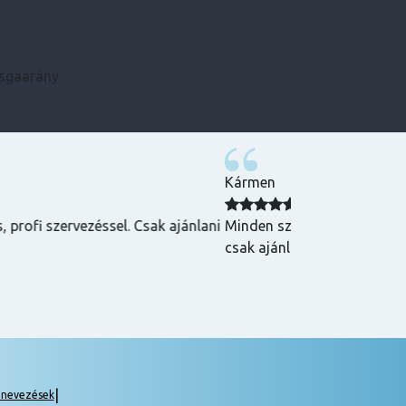
zsgaarány
Kármen
 Csak ajánlani
Minden szükséges infót előre megkaptam, szupe
csak ajánlani tudom! ☺️
|
gnevezések