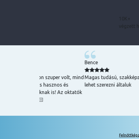
10K+
végzett 
Bence
zuper volt, mind
Magas tudású, szakképzett emberek oktatnak
hasznos és
lehet szerezni általuk
k is! Az oktatók
Felnőttkép