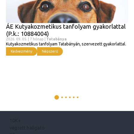
ÁE Kutyakozmetikus tanfolyam gyakorlattal
(P.k.: 10884004)
2026. 09. 05. | 7 hónap |
Tatabánya
Kutyakozmetikus tanfolyam Tatabányán, szervezett gyakorlattal.
Kedvezmény
Népszerű
10K+
végzett hallgató