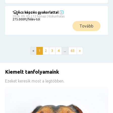
Ács képzés gyakorlattal
2026. 09. 05. | 12 hónap | Kiskunhalas
275.000Ft/félév-tól
Tovább
«
1
2
3
4
...
63
»
Kiemelt tanfolyamaink
Ezeket keresik most a legtöbben.