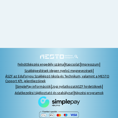
nem
tudok
részt
venni, be
lehet
pótolni a
tananyagot.
|
|
|
Felnőttképzési engedély száma
Kapcsolat
Impresszum
|
Szakképesítések idegen nyelvű megnevezések
ÁSZF az Eduforyou Szakképző Iskola és Technikum, valamint a MESTO
Csoport Kft. jelentkezőinek
|
|
|
SimplePay információk
Jogi nyilatkozat
ASZF hirdetőknek
|
Adatkezelési tájékoztató és szabályzat
Képzési programok