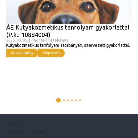
ÁE Kutyakozmetikus tanfolyam gyakorlattal
(P.k.: 10884004)
2026. 09. 05. | 7 hónap |
Tatabánya
Kutyakozmetikus tanfolyam Tatabányán, szervezett gyakorlattal.
Kedvezmény
Népszerű
10K+
végzett hallgató