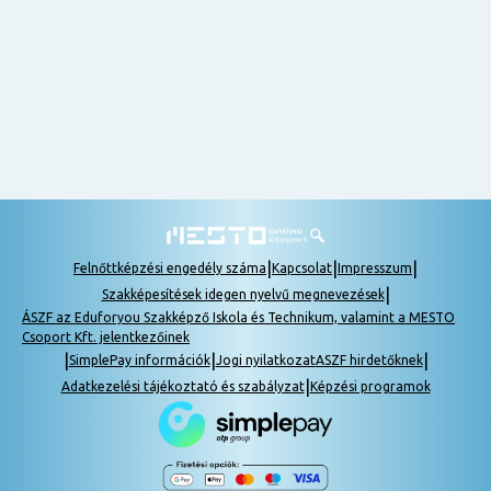
nem
tudok
részt
venni, be
lehet
pótolni a
tananyagot.
|
|
|
Felnőttképzési engedély száma
Kapcsolat
Impresszum
|
Szakképesítések idegen nyelvű megnevezések
ÁSZF az Eduforyou Szakképző Iskola és Technikum, valamint a MESTO
Csoport Kft. jelentkezőinek
|
|
|
SimplePay információk
Jogi nyilatkozat
ASZF hirdetőknek
|
Adatkezelési tájékoztató és szabályzat
Képzési programok