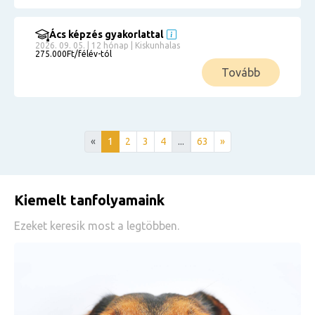
Ács képzés gyakorlattal
2026. 09. 05. | 12 hónap | Kiskunhalas
275.000Ft/félév-tól
Tovább
«
1
2
3
4
...
63
»
Kiemelt tanfolyamaink
Ezeket keresik most a legtöbben.