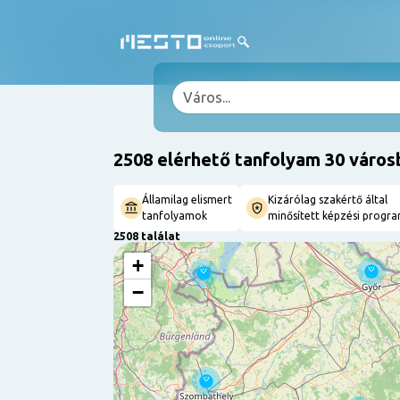
2508 elérhető tanfolyam 30 város
Államilag elismert
Kizárólag szakértő által
tanfolyamok
minősített képzési progr
2508 találat
+
−