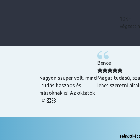
10K+
végzett 
Bence
zuper volt, mind
Magas tudású, szakképzett emberek oktatnak
hasznos és
lehet szerezni általuk
k is! Az oktatók
Felnőttkép