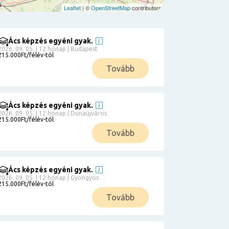
Leaflet
| ©
OpenStreetMap
contributors
Ács képzés egyéni gyak.
2026. 09. 05. | 12 hónap | Budapest
215.000Ft/félév-tól
Tovább
Ács képzés egyéni gyak.
2026. 09. 05. | 12 hónap | Dunaújváros
215.000Ft/félév-tól
Tovább
Ács képzés egyéni gyak.
2026. 09. 05. | 12 hónap | Gyöngyös
215.000Ft/félév-tól
Tovább