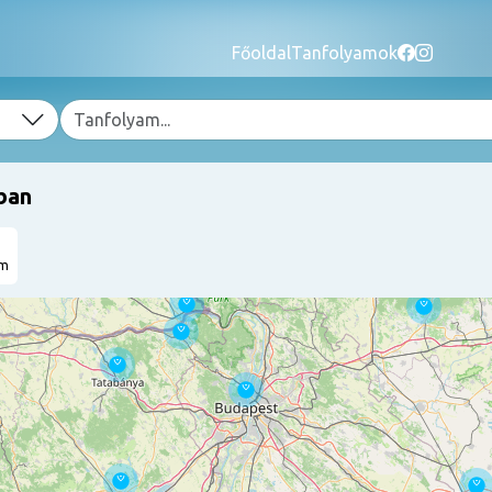
Főoldal
Tanfolyamok
ban
am