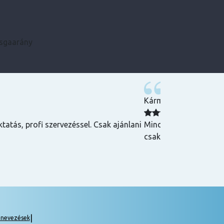
zsgaarány
Kármen
 Csak ajánlani
Minden szükséges infót előre megkaptam, szupe
csak ajánlani tudom! ☺️
|
gnevezések