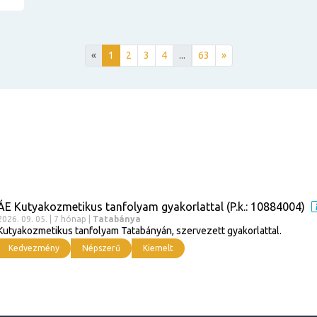
«
1
2
3
4
...
63
»
ÁE Kutyakozmetikus tanfolyam gyakorlattal (P.k.: 10884004)
2026. 09. 05. | 7 hónap |
Tatabánya
Kutyakozmetikus tanfolyam Tatabányán, szervezett gyakorlattal.
Kedvezmény
Népszerű
Kiemelt