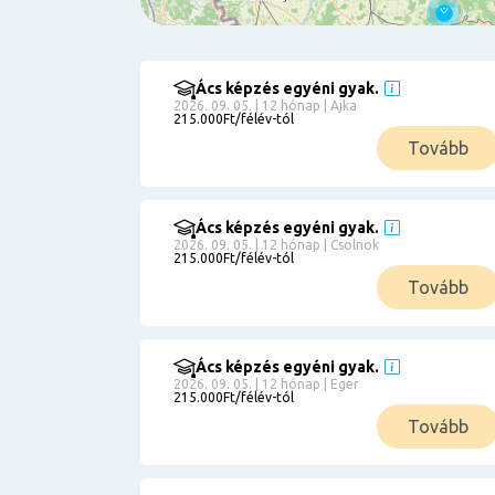
Ács képzés egyéni gyak.
Szűrés
2026. 09. 05. | 12 hónap | Ajka
215.000Ft/félév-tól
Pályakezdőknek
Tovább
Kismamáknak
Munkanélkülieknek
Kuponbeváltás
Ács képzés egyéni gyak.
2026. 09. 05. | 12 hónap | Csolnok
Érettségi
215.000Ft/félév-tól
8
általános
Tovább
50 000
0
3000000
Részletfizetéssel
Ács képzés egyéni gyak.
2026. 09. 05. | 12 hónap | Eger
215.000Ft/félév-tól
6
Tovább
0
12