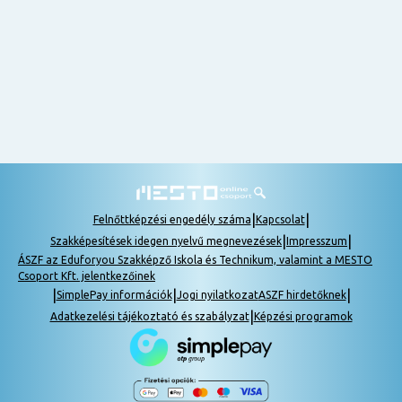
nem
tudok
részt
venni, be
lehet
pótolni a
tananyagot.
|
|
Felnőttképzési engedély száma
Kapcsolat
|
|
Szakképesítések idegen nyelvű megnevezések
Impresszum
ÁSZF az Eduforyou Szakképző Iskola és Technikum, valamint a MESTO
Csoport Kft. jelentkezőinek
|
|
|
SimplePay információk
Jogi nyilatkozat
ASZF hirdetőknek
|
Adatkezelési tájékoztató és szabályzat
Képzési programok