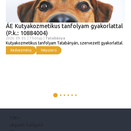
ÁE Kutyakozmetikus tanfolyam gyakorlattal
(P.k.: 10884004)
2026. 09. 05. | 7 hónap |
Tatabánya
Kutyakozmetikus tanfolyam Tatabányán, szervezett gyakorlattal.
Kedvezmény
Népszerű
10K+
végzett hallgató