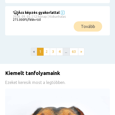
Ács képzés gyakorlattal
2026. 09. 05. | 12 hónap | Kiskunhalas
275.000Ft/félév-tól
Tovább
«
1
2
3
4
...
63
»
Kiemelt tanfolyamaink
Ezeket keresik most a legtöbben.