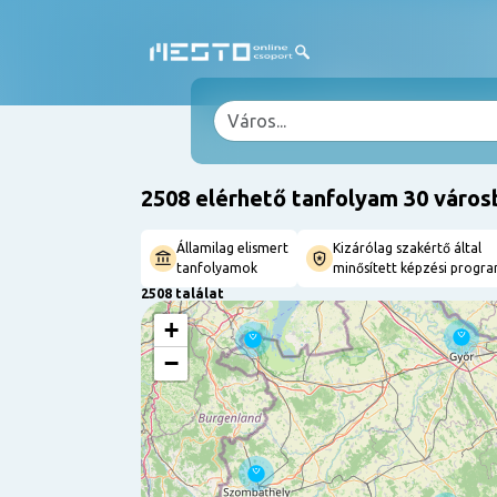
2508 elérhető tanfolyam 30 város
Államilag elismert
Kizárólag szakértő által
tanfolyamok
minősített képzési progr
2508 találat
+
−