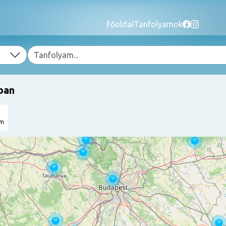
Főoldal
Tanfolyamok
ban
am