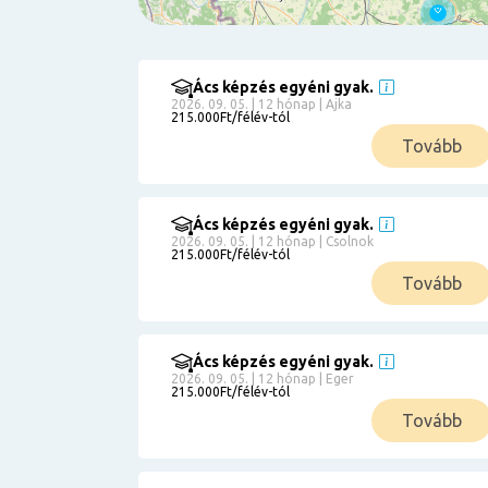
Ács képzés egyéni gyak.
Szűrés
2026. 09. 05. | 12 hónap | Ajka
215.000Ft/félév-tól
Pályakezdőknek
Tovább
Kismamáknak
Munkanélkülieknek
Kuponbeváltás
Ács képzés egyéni gyak.
2026. 09. 05. | 12 hónap | Csolnok
Érettségi
215.000Ft/félév-tól
8
általános
Tovább
50 000
0
3000000
Részletfizetéssel
Ács képzés egyéni gyak.
2026. 09. 05. | 12 hónap | Eger
215.000Ft/félév-tól
6
Tovább
0
12