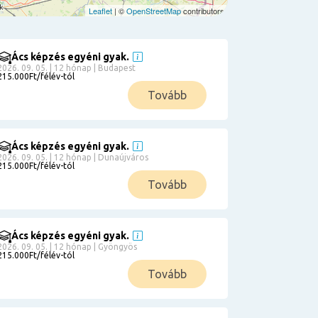
Leaflet
| ©
OpenStreetMap
contributors
Ács képzés egyéni gyak.
2026. 09. 05. | 12 hónap | Budapest
215.000Ft/félév-tól
Tovább
Ács képzés egyéni gyak.
2026. 09. 05. | 12 hónap | Dunaújváros
215.000Ft/félév-tól
Tovább
Ács képzés egyéni gyak.
2026. 09. 05. | 12 hónap | Gyöngyös
215.000Ft/félév-tól
Tovább