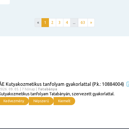
«
1
2
3
4
...
63
»
ÁE Kutyakozmetikus tanfolyam gyakorlattal (P.k.: 10884004)
2026. 09. 05. | 7 hónap |
Tatabánya
Kutyakozmetikus tanfolyam Tatabányán, szervezett gyakorlattal.
Kedvezmény
Népszerű
Kiemelt