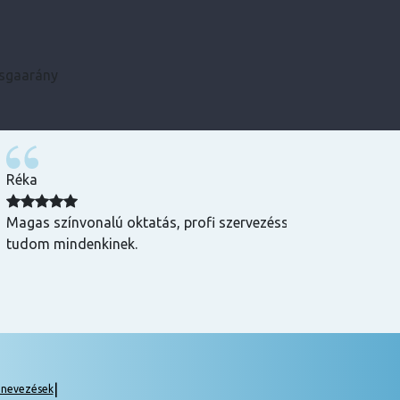
zsgaarány
Kármen
 Csak ajánlani
Minden szükséges infót előre megkaptam, szupe
csak ajánlani tudom! ☺️
|
gnevezések