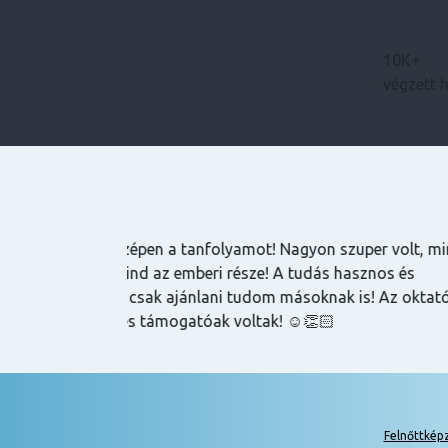
10K+
végzett 
Bence
zuper volt, mind
Magas tudású, szakképzett emberek oktatnak
hasznos és
lehet szerezni általuk
k is! Az oktatók
Felnőttkép