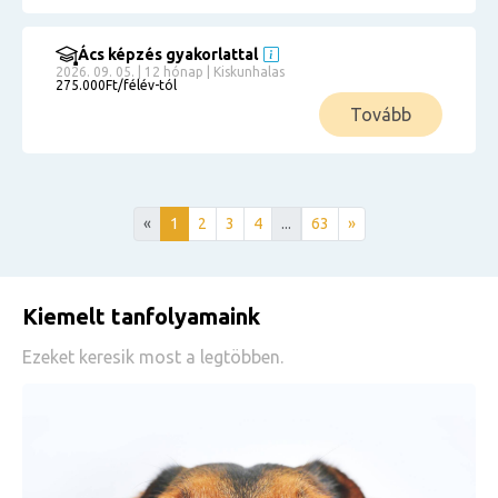
Ács képzés gyakorlattal
2026. 09. 05. | 12 hónap | Kiskunhalas
275.000Ft/félév-tól
Tovább
«
1
2
3
4
...
63
»
Kiemelt tanfolyamaink
Ezeket keresik most a legtöbben.