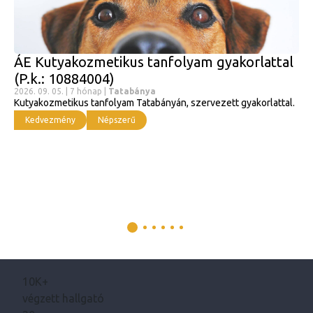
ÁE Kutyakozmetikus tanfolyam gyakorlattal
(P.k.: 10884004)
2026. 09. 05. | 7 hónap |
Tatabánya
Kutyakozmetikus tanfolyam Tatabányán, szervezett gyakorlattal.
Kedvezmény
Népszerű
10K+
végzett hallgató