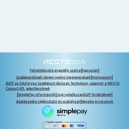
nem
tudok
részt
venni, be
lehet
pótolni a
tananyagot.
|
|
Felnőttképzési engedély száma
Kapcsolat
|
|
Szakképesítések idegen nyelvű megnevezések
Impresszum
ÁSZF az Eduforyou Szakképző Iskola és Technikum, valamint a MESTO
Csoport Kft. jelentkezőinek
|
|
|
SimplePay információk
Jogi nyilatkozat
ASZF hirdetőknek
|
Adatkezelési tájékoztató és szabályzat
Képzési programok