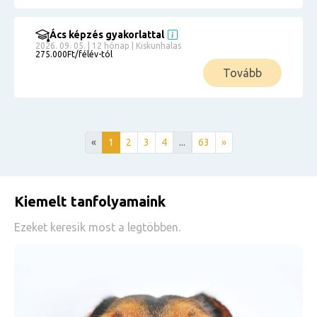
Ács képzés gyakorlattal
2026. 09. 05. | 12 hónap | Kiskunhalas
275.000Ft/félév-tól
Tovább
«
1
2
3
4
...
63
»
Kiemelt tanfolyamaink
Ezeket keresik most a legtöbben.