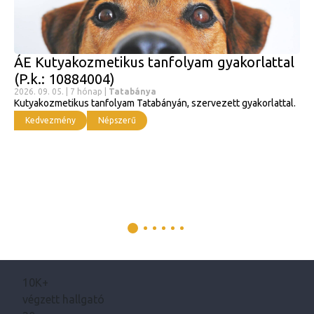
ÁE Kutyakozmetikus tanfolyam gyakorlattal
(P.k.: 10884004)
2026. 09. 05. | 7 hónap |
Tatabánya
Kutyakozmetikus tanfolyam Tatabányán, szervezett gyakorlattal.
Kedvezmény
Népszerű
10K+
végzett hallgató