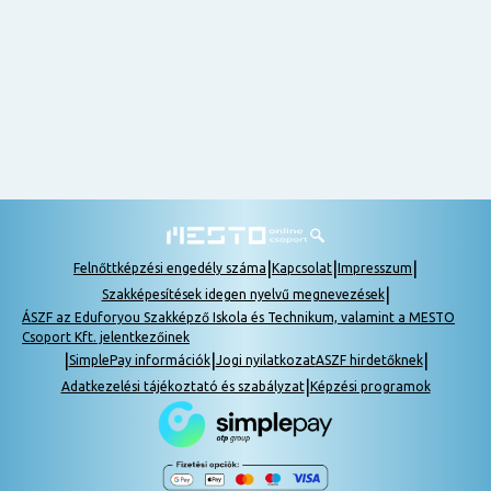
nem
tudok
részt
venni, be
lehet
pótolni a
tananyagot.
|
|
|
Felnőttképzési engedély száma
Kapcsolat
Impresszum
|
Szakképesítések idegen nyelvű megnevezések
ÁSZF az Eduforyou Szakképző Iskola és Technikum, valamint a MESTO
Csoport Kft. jelentkezőinek
|
|
|
SimplePay információk
Jogi nyilatkozat
ASZF hirdetőknek
|
Adatkezelési tájékoztató és szabályzat
Képzési programok