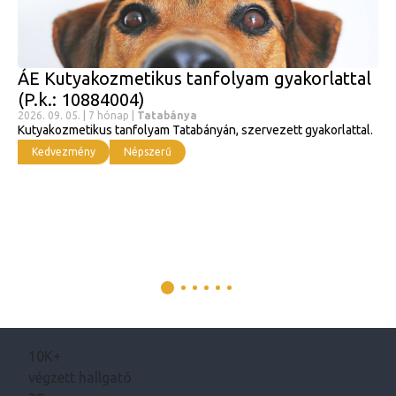
ÁE Kutyakozmetikus tanfolyam gyakorlattal
(P.k.: 10884004)
2026. 09. 05. | 7 hónap |
Tatabánya
Kutyakozmetikus tanfolyam Tatabányán, szervezett gyakorlattal.
Kedvezmény
Népszerű
10K+
végzett hallgató