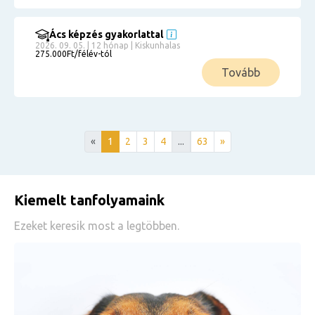
Ács képzés gyakorlattal
2026. 09. 05. | 12 hónap | Kiskunhalas
275.000Ft/félév-tól
Tovább
«
1
2
3
4
...
63
»
Kiemelt tanfolyamaink
Ezeket keresik most a legtöbben.