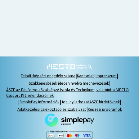
nem
tudok
részt
venni, be
lehet
pótolni a
tananyagot.
|
|
|
Felnőttképzési engedély száma
Kapcsolat
Impresszum
|
Szakképesítések idegen nyelvű megnevezések
ÁSZF az Eduforyou Szakképző Iskola és Technikum, valamint a MESTO
Csoport Kft. jelentkezőinek
|
|
|
SimplePay információk
Jogi nyilatkozat
ASZF hirdetőknek
|
Adatkezelési tájékoztató és szabályzat
Képzési programok