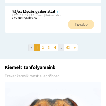
Ács képzés gyakorlattal
2026. 09. 05. | 12 hónap | Kiskunhalas
275.000Ft/félév-tól
Tovább
«
1
2
3
4
...
63
»
Kiemelt tanfolyamaink
Ezeket keresik most a legtöbben.