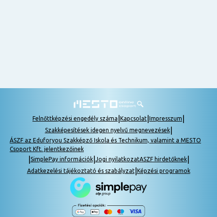
nem
tudok
részt
venni, be
lehet
pótolni a
tananyagot.
|
|
|
Felnőttképzési engedély száma
Kapcsolat
Impresszum
|
Szakképesítések idegen nyelvű megnevezések
ÁSZF az Eduforyou Szakképző Iskola és Technikum, valamint a MESTO
Csoport Kft. jelentkezőinek
|
|
|
SimplePay információk
Jogi nyilatkozat
ASZF hirdetőknek
|
Adatkezelési tájékoztató és szabályzat
Képzési programok