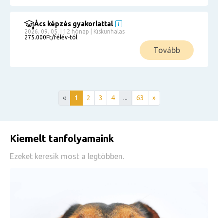
Ács képzés gyakorlattal
2026. 09. 05. | 12 hónap | Kiskunhalas
275.000Ft/félév-tól
Tovább
«
1
2
3
4
...
63
»
Kiemelt tanfolyamaink
Ezeket keresik most a legtöbben.