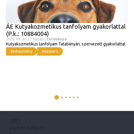
ÁE Kutyakozmetikus tanfolyam gyakorlattal
(P.k.: 10884004)
2026. 09. 05. | 7 hónap |
Tatabánya
Kutyakozmetikus tanfolyam Tatabányán, szervezett gyakorlattal.
Kedvezmény
Népszerű
10K+
végzett hallgató