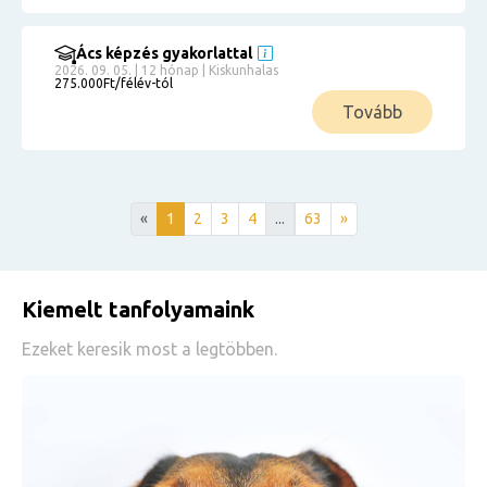
Ács képzés gyakorlattal
2026. 09. 05. | 12 hónap | Kiskunhalas
275.000Ft/félév-tól
Tovább
«
1
2
3
4
...
63
»
Kiemelt tanfolyamaink
Ezeket keresik most a legtöbben.