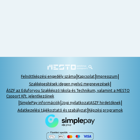
nem
tudok
részt
venni, be
lehet
pótolni a
tananyagot.
|
|
|
Felnőttképzési engedély száma
Kapcsolat
Impresszum
|
Szakképesítések idegen nyelvű megnevezések
ÁSZF az Eduforyou Szakképző Iskola és Technikum, valamint a MESTO
Csoport Kft. jelentkezőinek
|
|
|
SimplePay információk
Jogi nyilatkozat
ASZF hirdetőknek
|
Adatkezelési tájékoztató és szabályzat
Képzési programok