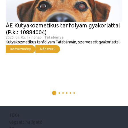
ÁE Kutyakozmetikus tanfolyam gyakorlattal
(P.k.: 10884004)
2026. 09. 05. | 7 hónap |
Tatabánya
Kutyakozmetikus tanfolyam Tatabányán, szervezett gyakorlattal.
Kedvezmény
Népszerű
10K+
végzett hallgató