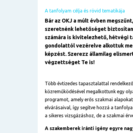
A tanfolyam célja és rövid tematikája
Bár az OKJ a múlt évben megszűnt,
szeretnénk lehetőséget biztosítan
számára is kivitelezhető, hétvégi t
gondolattól vezérelve alkottuk me
képzést. Szerezz államilag elismer
végzettséget Te is!
Több évtizedes tapasztalattal rendelkez
közreműködésével megalkottunk egy oly
programot, amely erős szakmai alapokat
elvárásaival, így segítve hozzá a tanfoly
a sikeres vizsgázáshoz, de a szakmai érv
A szakemberek iránti igény egyre nag