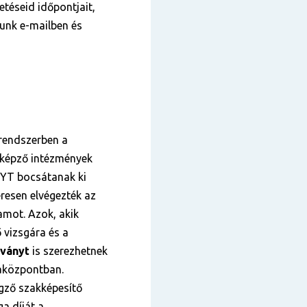
téseid időpontjait,
tunk e-mailben és
 rendszerben a
tképző intézmények
NYT bocsátanak ki
eresen elvégezték az
amot. Azok, akik
 vizsgára és a
tványt
is szerezhetnek
sgaközpontban.
gző szakképesítő
ga díját a