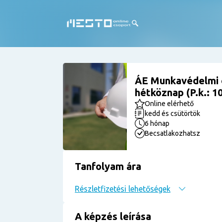
ÁE Munkavédelmi 
hétköznap (P.k.: 
Online elérhető
kedd és csütörtök
6 hónap
Becsatlakozhatsz
Tanfolyam ára
Részletfizetési lehetőségek
A képzés leírása