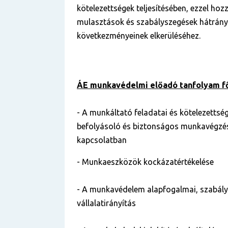
kötelezettségek teljesítésében, ezzel hoz
mulasztások és szabályszegések hátrány
következményeinek elkerüléséhez.
ÁE munkavédelmi előadó tanfolyam f
- A munkáltató feladatai és kötelezettsé
befolyásoló és biztonságos munkavégzé
kapcsolatban
- Munkaeszközök kockázatértékelése
- A munkavédelem alapfogalmai, szabál
vállalatirányítás