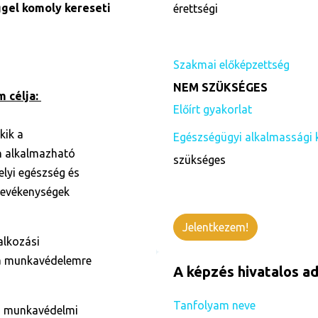
gel komoly kereseti
érettségi
Szakmai előképzettség
NEM SZÜKSÉGES
 célja:
Előírt gyakorlat
kik a
Egészségügyi alkalmassági 
 alkalmazható
szükséges
lyi egészség és
tevékenységek
Jelentkezem!
alkozási
 a munkavédelemre
A képzés hivatalos ad
Tanfolyam neve
a munkavédelmi