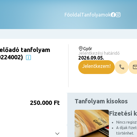
Főoldal
Tanfolyamok
előadó tanfolyam
Győr
Jelentkezési határidő
10224002)
2026.09.05.
Jelentkezem!
Tanfolyam kisokos
250.000 Ft
Fizetési 
Nincs regiszt
A díjak fize
történhet.