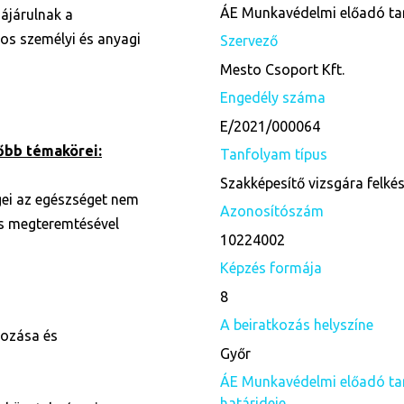
ÁE Munkavédelmi előadó ta
zájárulnak a
os személyi és anyagi
Szervező
Mesto Csoport Kft.
Engedély száma
E/2021/000064
őbb témakörei:
Tanfolyam típus
Szakképesítő vizsgára felké
gei az egészséget nem
Azonosítószám
s megteremtésével
10224002
Képzés formája
8
A beiratkozás helyszíne
yozása és
Győr
ÁE Munkavédelmi előadó tan
határideje