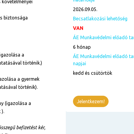
s követelményei
2026.09.05.
ás biztonsága
Becsatlakozási lehetőség
VAN
ÁE Munkavédelmi előadó ta
6 hónap
igazolása a
ÁE Munkavédelmi előadó ta
tatásával történik.)
napjai
kedd és csütörtök
azolása a gyermek
tásával történik).
Jelentkezem!
y (igazolása a
 ).
szegű befizetést kér,