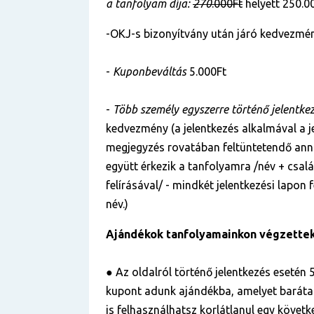
a tanfolyam díja:
270
.000Ft
helyett 250.00
-OKJ-s bizonyítvány után járó kedvezmén
-
Kuponbeváltás
5.000Ft
-
Több személy egyszerre történő jelentke
kedvezmény (a jelentkezés alkalmával a je
megjegyzés rovatában feltüntetendő anna
együtt érkezik a tanfolyamra /név + csal
felírásával/ - mindkét jelentkezési lapon
név.)
Ajándékok tanfolyamainkon végzette
● Az oldalról történő jelentkezés esetén 5
kupont adunk ajándékba, amelyet baráta
is felhasználhatsz korlátlanul egy követ