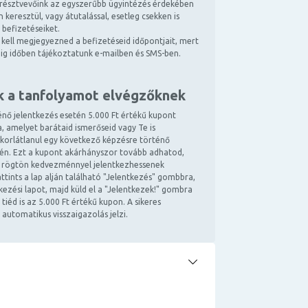
résztvevőink az egyszerűbb ügyintézés érdekében
 keresztül, vagy átutalással, esetleg csekken is
 befizetéseiket.
kell megjegyezned a befizetéseid időpontjait, mert
ndig időben tájékoztatunk e-mailben és SMS-ben.
k a tanfolyamot elvégzőknek
énő jelentkezés esetén 5.000 Ft értékű kupont
, amelyet barátaid ismerőseid vagy Te is
 korlátlanul egy következő képzésre történő
tén. Ezt a kupont akárhányszor tovább adhatod,
 rögtön kedvezménnyel jelentkezhessenek
ttints a lap alján található "Jelentkezés" gombbra,
ntkezési lapot, majd küld el a "Jelentkezek!" gombra
 tiéd is az 5.000 Ft értékű kupon. A sikeres
 automatikus visszaigazolás jelzi.