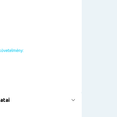
követelmény:
atai