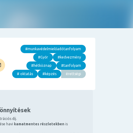
#munkavédelmielőadótanfolyam
#Győr
#kedvezmény
#hétköznap
#tanfolyam
# oktatás
#képzés
érettségi
könnyítések
rációs díj.
tése havi
kamatmentes részletekben
is