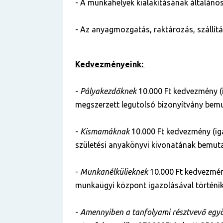
- A munkahelyek kialakításának általáno
- Az anyagmozgatás, raktározás, szállít
Kedvezményeink:
-
Pályakezdőknek
10.000 Ft kedvezmény (
megszerzett legutolsó bizonyítvány bemu
-
Kismamáknak
10.000 Ft kedvezmény (ig
születési anyakönyvi kivonatának bemuta
-
Munkanélkülieknek
10.000 Ft kedvezmén
munkaügyi központ igazolásával történik
-
Amennyiben a tanfolyami résztvevő egyös