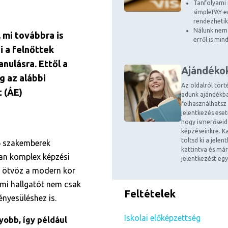
Tanfolyami 
simplePAY-en
rendezhetik
Nálunk nem 
 mi továbbra is
erről is mi
i a felnőttek
anulásra. Ettől a
Ajándéko
g az alábbi
Az oldalról tört
t (ÁE)
adunk ajándékba
felhasználhatsz
jelentkezés ese
hogy ismerőseid
képzéseinkre. Ka
töltsd ki a jele
ő szakemberek
kattintva és már
an komplex képzési
jelentkezést egy
 ötvöz a modern kor
ami hallgatót nem csak
Feltételek
ényesüléshez is.
Iskolai előképzettség
yobb, így például