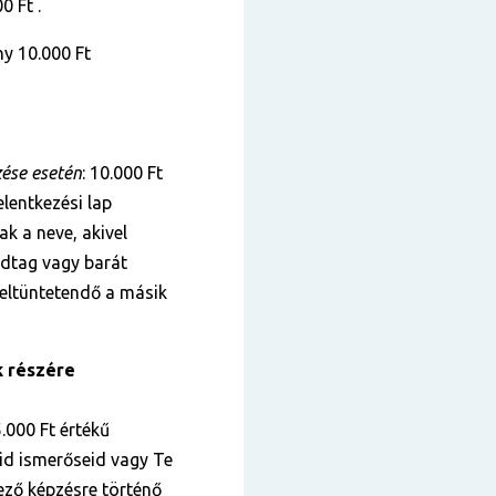
0 Ft .
y 10.000 Ft
zése esetén
: 10.000 Ft
lentkezési lap
k a neve, akivel
ádtag vagy barát
 feltüntetendő a másik
k részére
.000 Ft értékű
id ismerőseid vagy Te
kező képzésre történő