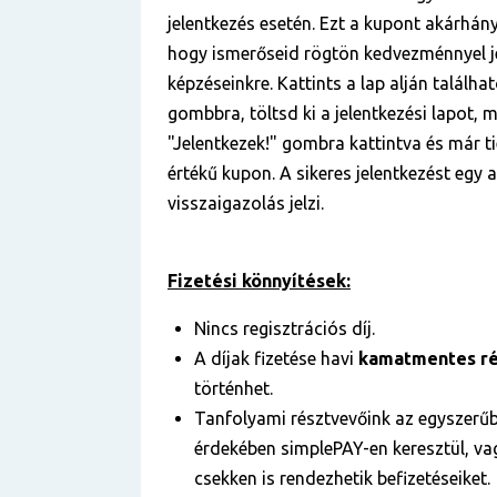
jelentkezés esetén. Ezt a kupont akárhá
hogy ismerőseid rögtön kedvezménnyel j
képzéseinkre. Kattints a lap alján találha
gombbra, töltsd ki a jelentkezési lapot, m
"Jelentkezek!" gombra kattintva és már ti
értékű kupon. A sikeres jelentkezést egy
visszaigazolás jelzi.
Fizetési könnyítések:
Nincs regisztrációs díj.
A díjak fizetése havi
kamatmentes ré
történhet.
Tanfolyami résztvevőink az egyszerű
érdekében simplePAY-en keresztül, vag
csekken is rendezhetik befizetéseiket.