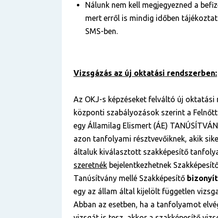
Nálunk nem kell megjegyezned a befize
mert erről is mindig időben tájékozta
SMS-ben.
Vizsgázás az új oktatási rendszerben:
Az OKJ-s képzéseket felváltó új oktatási
központi szabályozások szerint a Felnőt
egy Államilag Elismert (ÁE) TANÚSÍTVÁ
azon tanfolyami résztvevőiknek, akik sik
általuk kiválasztott szakképesítő tanfoly
szeretnék
bejelentkezhetnek Szakképesítő
Tanúsítvány mellé Szakképesítő
bizonyí
egy az állam által kijelölt független viz
Abban az esetben, ha a tanfolyamot elvé
vizsgát is tesz, akkor a szakképesítő vizs