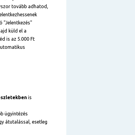
nyszor tovább adhatod,
elentkezhessenek
tó "Jelentkezés"
ajd küld el a
éd is az 5.000 Ft
 automatikus
szletekben
is
bb ügyintézés
y átutalással, esetleg