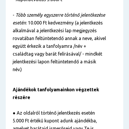
-
Több személy egyszerre történő jelentkezése
esetén
: 10.000 Ft kedvezmény (a jelentkezés
alkalmával a jelentkezési lap megjegyzés
rovatában feltüntetendő annak a neve, akivel
együtt érkezik a tanfolyamra /név +
családtag vagy barát felírásával/ - mindkét
jelentkezési lapon feltüntetendő a másik
név.)
Ajándékok tanfolyamainkon végzettek
részére
● Az oldalról történő jelentkezés esetén
5.000 Ft értékű kupont adunk ajándékba,
amelyet barátaid ismerőseid vagy Te is