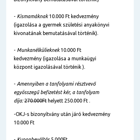
-
Kismamáknak
10.000 Ft kedvezmény
(igazolása a gyermek születési anyakönyvi
kivonatának bemutatásával történik).
-
Munkanélkülieknek
10.000 Ft
kedvezmény (igazolása a munkaügyi
központ igazolásával történik ).
-
Amennyiben a tanfolyami résztvevő
egyösszegű befizetést kér, a tanfolyam
díja:
270.000Ft
helyett 250.000 Ft .
-OKJ-s bizonyítvány után járó kedvezmény
10.000 Ft
-
Kuponbeváltás
5.000Ft