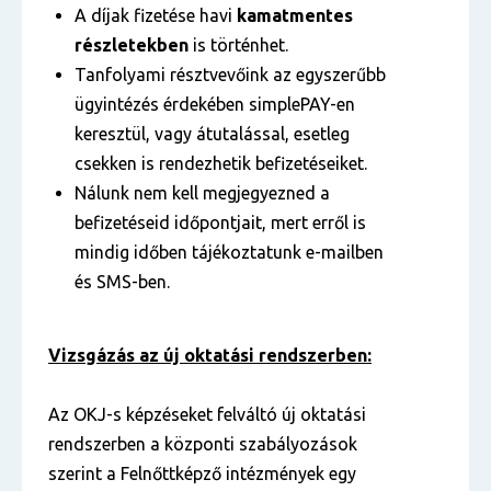
A díjak fizetése havi
kamatmentes
részletekben
is történhet.
Tanfolyami résztvevőink az egyszerűbb
ügyintézés érdekében simplePAY-en
keresztül, vagy átutalással, esetleg
csekken is rendezhetik befizetéseiket.
Nálunk nem kell megjegyezned a
befizetéseid időpontjait, mert erről is
mindig időben tájékoztatunk e-mailben
és SMS-ben.
Vizsgázás az új oktatási rendszerben:
Az OKJ-s képzéseket felváltó új oktatási
rendszerben a központi szabályozások
szerint a Felnőttképző intézmények egy