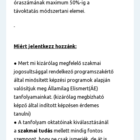
óraszámának maximum 50%-ig a
távoktatás módszertani elemei.
Miért jelentkezz hozzánk:
● Mert mi kizárólag megfelelő szakmai
jogosultsággal rendelkező programszakértő
által minősített képzési programok alapján
valósítjuk meg Államilag Elismert(ÁE)
tanfolyamainkat. (kizárólag megbízható
képző által indított képzésen érdemes
tanulni)
● A tanfolyam oktatóinak kiválasztásánál
a
szakmai tudás
mellett mindig fontos
szempont, hogy ne csak ismerjék, de át is