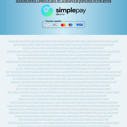
|
Adatkezelési tájékoztató és szabályzat
Képzési programok
Ácsállványozó tanfolyam
|
Adótanácsadó tanfolyam
|
Alkalmazott fotográfus tanfolyam
|
Ápoló tanfolyamok
|
Asszisztens tanfolyamok
|
Asztalos tanfolyamok
|
Bádogos tanfolyam
|
Bérügyintéző tanfolyam
|
Biztonságszervező tanfolyam
|
Boncmester tanfolyam
|
Burkoló tanfolyamok
|
CAD-CAM informatikus tanfolyam
|
CNC forgácsoló tanfolyam
|
CNC programozó tanfolyam
|
Cukrász képzés
|
Cukrász tanfolyam
|
Dekoratőr tanfolyam
|
Egészségügyi tanfolyamok
|
Eladó tanfolyamok
|
Emelőgép-kezelő tanfolyam
|
Emelőgép-ügyintéző tanfolyam
|
Energetikus tanfolyam
|
Építő- és anyagmozgató gép kezelő tanfolyam
|
Építőipari tanfolyamok
|
Épületgépész technikus tanfolyam
|
Fakitermelő tanfolyam
|
Felnőttképző tanfolyamok
|
Fertőtlenítő sterilező tanfolyam
|
Festő, mázoló és tapétázó tanfolyam
|
Fodrász oktatás
|
Földmunka- gép kezelő tanfolyam
|
Forgácsoló tanfolyamok
|
Gazda tanfolyam
|
Gép kezelő tanfolyam
|
Gyermek- és ifjúsági felügyelő tanfolyam
|
Gyermekotthoni asszisztens tanfolyam
|
Gyógymasszőr tanfolyam
|
Gyógyszerkészítmény gyártó tanfolyam
|
Hegesztő tanfolyam
|
Ingatlanközvetítő tanfolyam
|
Ipari alpinista tanfolyam
|
Kályhás tanfolyam
|
Kazánkezelő tanfolyam
|
Kedvezményes tanfolyamok
|
Kereskedő tanfolyamok
|
Kertépítő tanfolyam
|
Kertfenntartó tanfolyam
|
Kezelő tanfolyamok
|
Kis teljesítményű kazánfűtő tanfolyam
|
Kisgyermek gondozó -és nevelő tanfolyam
|
Kőműves tanfolyamok
|
Könyvelő tanfolyamok
|
Környezetvédelmi technikus tanfolyam
|
Közbeszerzési referens tanfolyam
|
Közgazdasági tanfolyamok
|
Kozmetikus képzés
|
Kozmetikus tanfolyamok
|
Központifűtés szerelő tanfolyam
|
Közterület felügyelő tanfolyam
|
Kutyakozmetikus tanfolyamok
|
Lakatos tanfolyamok
|
Lakberendező tanfolyamok
|
Létesítményi energetikus tanfolyam
|
Logisztikai ügyintéző tanfolyam
|
Lovas képzések
|
Lovastúra vezető tanfolyam
|
Magánnyomozó tanfolyam
|
Magasépítő technikus tanfolyam
|
Masszőr tanfolyam
|
Méhész tanfolyamok
|
Mezőgazdasági tanfolyamok
|
Motorfűrész-kezelő tanfolyam
|
Műkörmös tanfolyam
|
Munkavédelmi technikus képzés
|
Műszaki tanfolyamok
|
Műtőssegéd tanfolyam
|
Nyelvi képzések
|
OKJ-s tanfolyamok
|
Országos szakemberkereső
|
Óvodai dajka tanfolyam
|
Parkgondozó tanfolyam
|
Pénzügyi-számviteli ügyintéző tanfolyam
|
Pincér tanfolyam
|
Pirotechnikus tanfolyamok
|
PLC programozó tanfolyam
|
Raktáros tanfolyam
|
Rehabilitációs tanfolyamok
|
Rendezvényszervező tanfolyamok
|
Robbanásbiztos berendezés kezelője tanfolyam
|