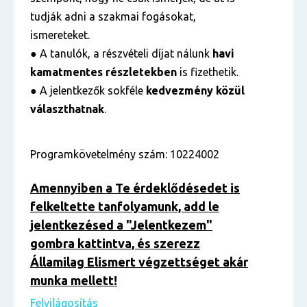
tudják adni a szakmai fogásokat,
ismereteket.
● A tanulók, a részvételi díjat nálunk
havi
kamatmentes részletekben
is fizethetik.
● A jelentkezők sokféle
kedvezmény közül
választhatnak
.
Programkövetelmény szám: 10224002
Amennyiben a Te érdeklődésedet is
felkeltette tanfolyamunk, add le
jelentkezésed a "Jelentkezem"
gombra kattintva, és szerezz
Államilag Elismert végzettséget akár
munka mellett!
Felvilágosítás