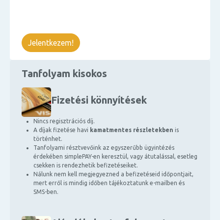
Jelentkezem!
Tanfolyam kisokos
Fizetési könnyítések
Nincs regisztrációs díj.
A díjak fizetése havi
kamatmentes részletekben
is
történhet.
Tanfolyami résztvevőink az egyszerűbb ügyintézés
érdekében simplePAY-en keresztül, vagy átutalással, esetleg
csekken is rendezhetik befizetéseiket.
Nálunk nem kell megjegyezned a befizetéseid időpontjait,
mert erről is mindig időben tájékoztatunk e-mailben és
SMS-ben.