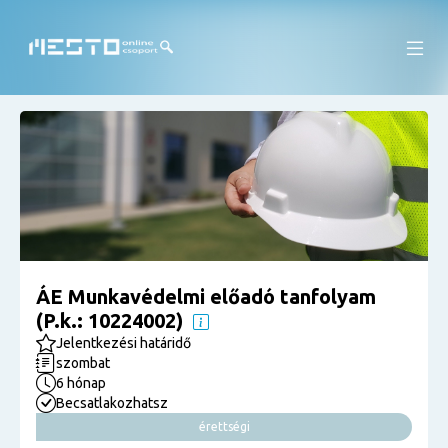
ÁE Munkavédelmi előadó tanfolyam
(P.k.: 10224002)
Jelentkezési határidő
szombat
6 hónap
Becsatlakozhatsz
érettségi