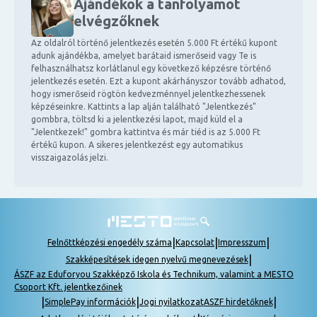
Ajándékok a tanfolyamot
elvégzőknek
Az oldalról történő jelentkezés esetén 5.000 Ft értékű kupont
adunk ajándékba, amelyet barátaid ismerőseid vagy Te is
felhasználhatsz korlátlanul egy következő képzésre történő
jelentkezés esetén. Ezt a kupont akárhányszor tovább adhatod,
hogy ismerőseid rögtön kedvezménnyel jelentkezhessenek
képzéseinkre. Kattints a lap alján található "Jelentkezés"
gombbra, töltsd ki a jelentkezési lapot, majd küld el a
"Jelentkezek!" gombra kattintva és már tiéd is az 5.000 Ft
értékű kupon. A sikeres jelentkezést egy automatikus
visszaigazolás jelzi.
|
|
|
Felnőttképzési engedély száma
Kapcsolat
Impresszum
|
Szakképesítések idegen nyelvű megnevezések
ÁSZF az Eduforyou Szakképző Iskola és Technikum, valamint a MESTO
Csoport Kft. jelentkezőinek
|
|
|
SimplePay információk
Jogi nyilatkozat
ASZF hirdetőknek