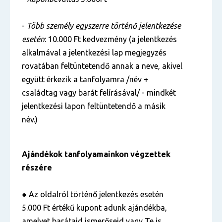
-
Több személy egyszerre történő jelentkezése
esetén
: 10.000 Ft kedvezmény (a jelentkezés
alkalmával a jelentkezési lap megjegyzés
rovatában feltüntetendő annak a neve, akivel
együtt érkezik a tanfolyamra /név +
családtag vagy barát felírásával/ - mindkét
jelentkezési lapon feltüntetendő a másik
név.)
Ajándékok tanfolyamainkon végzettek
részére
● Az oldalról történő jelentkezés esetén
5.000 Ft értékű kupont adunk ajándékba,
amelyet barátaid ismerőseid vagy Te is