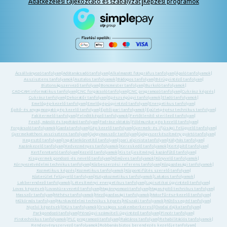
|
Adatkezelési tájékoztató és szabályzat
Képzési programok
Ácsállványozó tanfolyam
|
Adótanácsadó tanfolyam
|
Alkalmazott fotográfus tanfolyam
|
Ápoló tanfolyamok
|
Asszisztens tanfolyamok
|
Asztalos tanfolyamok
|
Bádogos tanfolyam
|
Bérügyintéző tanfolyam
|
Biztonságszervező tanfolyam
|
Boncmester tanfolyam
|
Burkoló tanfolyamok
|
CAD-CAM informatikus tanfolyam
|
CNC forgácsoló tanfolyam
|
CNC programozó tanfolyam
|
Cukrász képzés
|
Cukrász tanfolyam
|
Dekoratőr tanfolyam
|
Egészségügyi tanfolyamok
|
Eladó tanfolyamok
|
Emelőgép-kezelő tanfolyam
|
Emelőgép-ügyintéző tanfolyam
|
Energetikus tanfolyam
|
Építő- és anyagmozgató gép kezelő tanfolyam
|
Építőipari tanfolyamok
|
Épületgépész technikus tanfolyam
|
Fakitermelő tanfolyam
|
Felnőttképző tanfolyamok
|
Fertőtlenítő sterilező tanfolyam
|
Festő, mázoló és tapétázó tanfolyam
|
Fodrász oktatás
|
Földmunka- gép kezelő tanfolyam
|
Forgácsoló tanfolyamok
|
Gazda tanfolyam
|
Gép kezelő tanfolyam
|
Gyermek- és ifjúsági felügyelő tanfolyam
|
Gyermekotthoni asszisztens tanfolyam
|
Gyógymasszőr tanfolyam
|
Gyógyszerkészítmény gyártó tanfolyam
|
Hegesztő tanfolyam
|
Ingatlanközvetítő tanfolyam
|
Ipari alpinista tanfolyam
|
Kályhás tanfolyam
|
Kazánkezelő tanfolyam
|
Kedvezményes tanfolyamok
|
Kereskedő tanfolyamok
|
Kertépítő tanfolyam
|
Kertfenntartó tanfolyam
|
Kezelő tanfolyamok
|
Kis teljesítményű kazánfűtő tanfolyam
|
Kisgyermek gondozó -és nevelő tanfolyam
|
Kőműves tanfolyamok
|
Könyvelő tanfolyamok
|
Környezetvédelmi technikus tanfolyam
|
Közbeszerzési referens tanfolyam
|
Közgazdasági tanfolyamok
|
Kozmetikus képzés
|
Kozmetikus tanfolyamok
|
Központifűtés szerelő tanfolyam
|
Közterület felügyelő tanfolyam
|
Kutyakozmetikus tanfolyamok
|
Lakatos tanfolyamok
|
Lakberendező tanfolyamok
|
Létesítményi energetikus tanfolyam
|
Logisztikai ügyintéző tanfolyam
|
Lovas képzések
|
Lovastúra vezető tanfolyam
|
Magánnyomozó tanfolyam
|
Magasépítő technikus tanfolyam
|
Masszőr tanfolyam
|
Méhész tanfolyamok
|
Mezőgazdasági tanfolyamok
|
Motorfűrész-kezelő tanfolyam
|
Műkörmös tanfolyam
|
Munkavédelmi technikus képzés
|
Műszaki tanfolyamok
|
Műtőssegéd tanfolyam
|
Nyelvi képzések
|
OKJ-s tanfolyamok
|
Országos szakemberkereső
|
Óvodai dajka tanfolyam
|
Parkgondozó tanfolyam
|
Pénzügyi-számviteli ügyintéző tanfolyam
|
Pincér tanfolyam
|
Pirotechnikus tanfolyamok
|
PLC programozó tanfolyam
|
Raktáros tanfolyam
|
Rehabilitációs tanfolyamok
|
Rendezvényszervező tanfolyamok
|
Robbanásbiztos berendezés kezelője tanfolyam
|