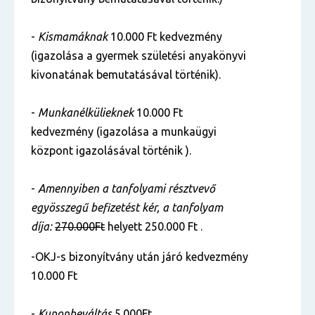
-
Kismamáknak
10.000 Ft kedvezmény
(igazolása a gyermek születési anyakönyvi
kivonatának bemutatásával történik).
-
Munkanélkülieknek
10.000 Ft
kedvezmény (igazolása a munkaügyi
központ igazolásával történik ).
-
Amennyiben a tanfolyami résztvevő
egyösszegű befizetést kér, a tanfolyam
díja:
270.000Ft
helyett 250.000 Ft .
-OKJ-s bizonyítvány után járó kedvezmény
10.000 Ft
-
Kuponbeváltás
5.000Ft