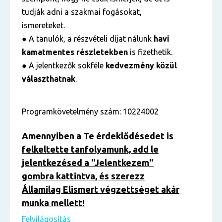
tudják adni a szakmai fogásokat,
ismereteket.
● A tanulók, a részvételi díjat nálunk
havi
kamatmentes részletekben
is fizethetik.
● A jelentkezők sokféle
kedvezmény közül
választhatnak
.
Programkövetelmény szám: 10224002
Amennyiben a Te érdeklődésedet is
felkeltette tanfolyamunk, add le
jelentkezésed a "Jelentkezem"
gombra kattintva, és szerezz
Államilag Elismert végzettséget akár
munka mellett!
Felvilágosítás