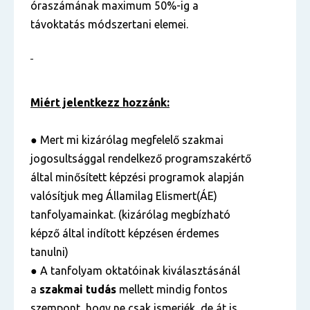
óraszámának maximum 50%-ig a
távoktatás módszertani elemei.
Miért jelentkezz hozzánk:
● Mert mi kizárólag megfelelő szakmai
jogosultsággal rendelkező programszakértő
által minősített képzési programok alapján
valósítjuk meg Államilag Elismert(ÁE)
tanfolyamainkat. (kizárólag megbízható
képző által indított képzésen érdemes
tanulni)
● A tanfolyam oktatóinak kiválasztásánál
a
szakmai tudás
mellett mindig fontos
szempont, hogy ne csak ismerjék, de át is