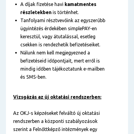
A díjak fizetése havi
kamatmentes
részletekben
is történhet.
Tanfolyami résztvevőink az egyszerűbb
ügyintézés érdekében simplePAY-en
keresztül, vagy átutalással, esetleg
csekken is rendezhetik befizetéseiket.
Nálunk nem kell megjegyezned a
befizetéseid időpontjait, mert erről is
mindig időben tájékoztatunk e-mailben
és SMS-ben.
Vizsgázás az új oktatási rendszerben:
Az OKJ-s képzéseket felváltó új oktatási
rendszerben a központi szabályozások
szerint a Felnőttképző intézmények egy