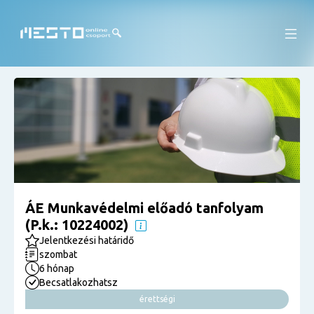
ÁE Munkavédelmi előadó tanfolyam
(P.k.: 10224002)
Jelentkezési határidő
szombat
6 hónap
Becsatlakozhatsz
érettségi