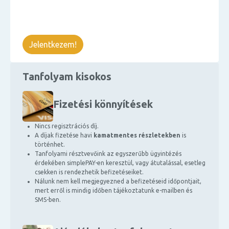
Jelentkezem!
Tanfolyam kisokos
Fizetési könnyítések
Nincs regisztrációs díj.
A díjak fizetése havi
kamatmentes részletekben
is
történhet.
Tanfolyami résztvevőink az egyszerűbb ügyintézés
érdekében simplePAY-en keresztül, vagy átutalással, esetleg
csekken is rendezhetik befizetéseiket.
Nálunk nem kell megjegyezned a befizetéseid időpontjait,
mert erről is mindig időben tájékoztatunk e-mailben és
SMS-ben.