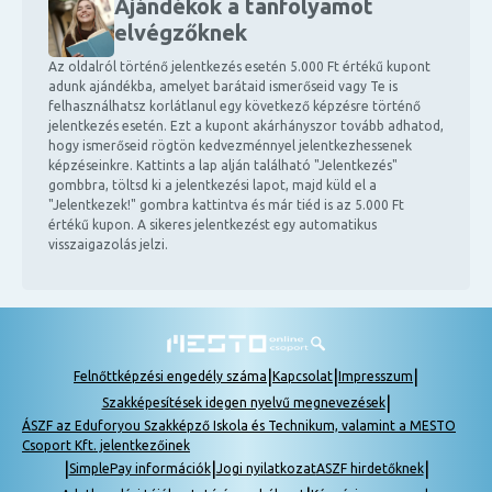
Ajándékok a tanfolyamot
elvégzőknek
Az oldalról történő jelentkezés esetén 5.000 Ft értékű kupont
adunk ajándékba, amelyet barátaid ismerőseid vagy Te is
felhasználhatsz korlátlanul egy következő képzésre történő
jelentkezés esetén. Ezt a kupont akárhányszor tovább adhatod,
hogy ismerőseid rögtön kedvezménnyel jelentkezhessenek
képzéseinkre. Kattints a lap alján található "Jelentkezés"
gombbra, töltsd ki a jelentkezési lapot, majd küld el a
"Jelentkezek!" gombra kattintva és már tiéd is az 5.000 Ft
értékű kupon. A sikeres jelentkezést egy automatikus
visszaigazolás jelzi.
|
|
|
Felnőttképzési engedély száma
Kapcsolat
Impresszum
|
Szakképesítések idegen nyelvű megnevezések
ÁSZF az Eduforyou Szakképző Iskola és Technikum, valamint a MESTO
Csoport Kft. jelentkezőinek
|
|
|
SimplePay információk
Jogi nyilatkozat
ASZF hirdetőknek