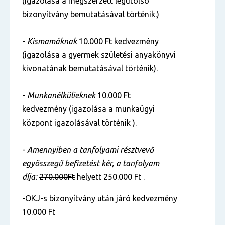
(igazolása a megszerzett legutolsó
bizonyítvány bemutatásával történik.)
-
Kismamáknak
10.000 Ft kedvezmény
(igazolása a gyermek születési anyakönyvi
kivonatának bemutatásával történik).
-
Munkanélkülieknek
10.000 Ft
kedvezmény (igazolása a munkaügyi
központ igazolásával történik ).
-
Amennyiben a tanfolyami résztvevő
egyösszegű befizetést kér, a tanfolyam
díja:
270.000Ft
helyett 250.000 Ft .
-OKJ-s bizonyítvány után járó kedvezmény
10.000 Ft