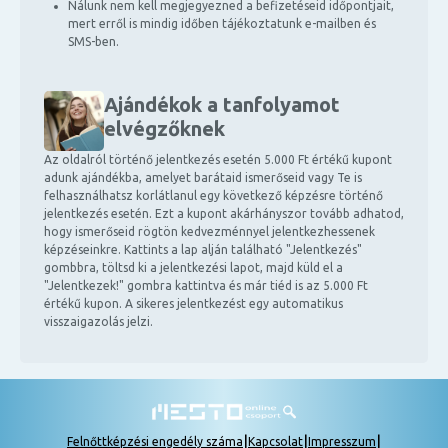
Nálunk nem kell megjegyezned a befizetéseid időpontjait,
mert erről is mindig időben tájékoztatunk e-mailben és
SMS-ben.
Ajándékok a tanfolyamot
elvégzőknek
Az oldalról történő jelentkezés esetén 5.000 Ft értékű kupont
adunk ajándékba, amelyet barátaid ismerőseid vagy Te is
felhasználhatsz korlátlanul egy következő képzésre történő
jelentkezés esetén. Ezt a kupont akárhányszor tovább adhatod,
hogy ismerőseid rögtön kedvezménnyel jelentkezhessenek
képzéseinkre. Kattints a lap alján található "Jelentkezés"
gombbra, töltsd ki a jelentkezési lapot, majd küld el a
"Jelentkezek!" gombra kattintva és már tiéd is az 5.000 Ft
értékű kupon. A sikeres jelentkezést egy automatikus
visszaigazolás jelzi.
|
|
|
Felnőttképzési engedély száma
Kapcsolat
Impresszum