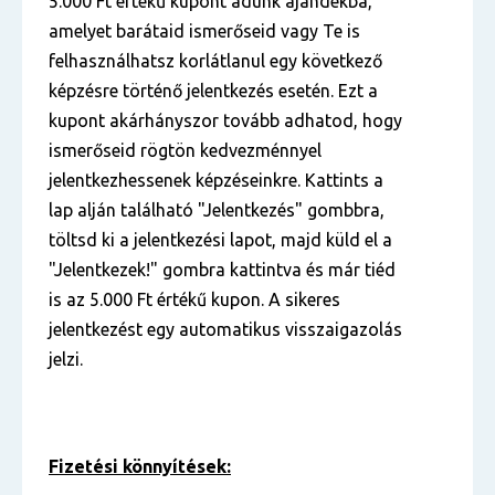
5.000 Ft értékű kupont adunk ajándékba,
amelyet barátaid ismerőseid vagy Te is
felhasználhatsz korlátlanul egy következő
képzésre történő jelentkezés esetén. Ezt a
kupont akárhányszor tovább adhatod, hogy
ismerőseid rögtön kedvezménnyel
jelentkezhessenek képzéseinkre. Kattints a
lap alján található "Jelentkezés" gombbra,
töltsd ki a jelentkezési lapot, majd küld el a
"Jelentkezek!" gombra kattintva és már tiéd
is az 5.000 Ft értékű kupon. A sikeres
jelentkezést egy automatikus visszaigazolás
jelzi.
Fizetési könnyítések: