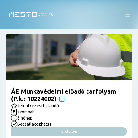
ÁE Munkavédelmi előadó tanfolyam
(P.k.: 10224002)
Jelentkezési határidő
szombat
6 hónap
Becsatlakozhatsz
érettségi