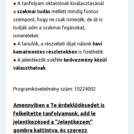
● A tanfolyam oktatóinak kiválasztásánál
a
szakmai tudás
mellett mindig fontos
szempont, hogy ne csak ismerjék, de át is
tudják adni a szakmai fogásokat,
ismereteket.
● A tanulók, a részvételi díjat nálunk
havi
kamatmentes részletekben
is fizethetik.
● A jelentkezők sokféle
kedvezmény közül
választhatnak
.
Programkövetelmény szám: 10224002
Amennyiben a Te érdeklődésedet is
felkeltette tanfolyamunk, add le
jelentkezésed a "Jelentkezem"
gombra kattintva, és szerezz