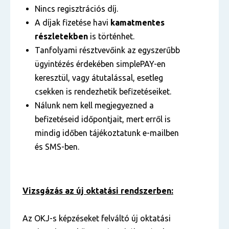
Nincs regisztrációs díj.
A díjak fizetése havi
kamatmentes
részletekben
is történhet.
Tanfolyami résztvevőink az egyszerűbb
ügyintézés érdekében simplePAY-en
keresztül, vagy átutalással, esetleg
csekken is rendezhetik befizetéseiket.
Nálunk nem kell megjegyezned a
befizetéseid időpontjait, mert erről is
mindig időben tájékoztatunk e-mailben
és SMS-ben.
Vizsgázás az új oktatási rendszerben:
Az OKJ-s képzéseket felváltó új oktatási