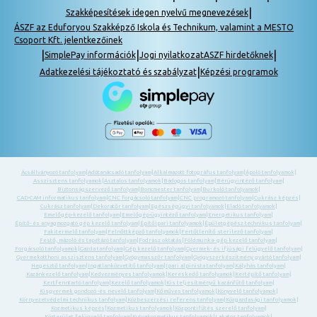
|
Szakképesítések idegen nyelvű megnevezések
ÁSZF az Eduforyou Szakképző Iskola és Technikum, valamint a MESTO
Csoport Kft. jelentkezőinek
|
|
|
SimplePay információk
Jogi nyilatkozat
ASZF hirdetőknek
|
Adatkezelési tájékoztató és szabályzat
Képzési programok
Ácsállványozó tanfolyam
|
Adótanácsadó tanfolyam
|
Alkalmazott fotográfus tanfolyam
|
Ápoló tanfolyamok
|
Asszisztens tanfolyamok
|
Asztalos tanfolyamok
|
Bádogos tanfolyam
|
Bérügyintéző tanfolyam
|
Biztonságszervező tanfolyam
|
Boncmester tanfolyam
|
Burkoló tanfolyamok
|
CAD-CAM informatikus tanfolyam
|
CNC forgácsoló tanfolyam
|
CNC programozó tanfolyam
|
Cukrász képzés
|
Cukrász tanfolyam
|
Dekoratőr tanfolyam
|
Egészségügyi tanfolyamok
|
Eladó tanfolyamok
|
Emelőgép-kezelő tanfolyam
|
Emelőgép-ügyintéző tanfolyam
|
Energetikus tanfolyam
|
Építő- és anyagmozgató gép kezelő tanfolyam
|
Építőipari tanfolyamok
|
Épületgépész technikus tanfolyam
|
Fakitermelő tanfolyam
|
Felnőttképző tanfolyamok
|
Fertőtlenítő sterilező tanfolyam
|
Festő, mázoló és tapétázó tanfolyam
|
Fodrász oktatás
|
Földmunka- gép kezelő tanfolyam
|
Forgácsoló tanfolyamok
|
Gazda tanfolyam
|
Gép kezelő tanfolyam
|
Gyermek- és ifjúsági felügyelő tanfolyam
|
Gyermekotthoni asszisztens tanfolyam
|
Gyógymasszőr tanfolyam
|
Gyógyszerkészítmény gyártó tanfolyam
|
Hegesztő tanfolyam
|
Ingatlanközvetítő tanfolyam
|
Ipari alpinista tanfolyam
|
Kályhás tanfolyam
|
Kazánkezelő tanfolyam
|
Kedvezményes tanfolyamok
|
Kereskedő tanfolyamok
|
Kertépítő tanfolyam
|
Kertfenntartó tanfolyam
|
Kezelő tanfolyamok
|
Kis teljesítményű kazánfűtő tanfolyam
|
Kisgyermek gondozó -és nevelő tanfolyam
|
Kőműves tanfolyamok
|
Könyvelő tanfolyamok
|
Környezetvédelmi technikus tanfolyam
|
Közbeszerzési referens tanfolyam
|
Közgazdasági tanfolyamok
|
Kozmetikus képzés
|
Kozmetikus tanfolyamok
|
Központifűtés szerelő tanfolyam
|
Közterület felügyelő tanfolyam
|
Kutyakozmetikus tanfolyamok
|
Lakatos tanfolyamok
|