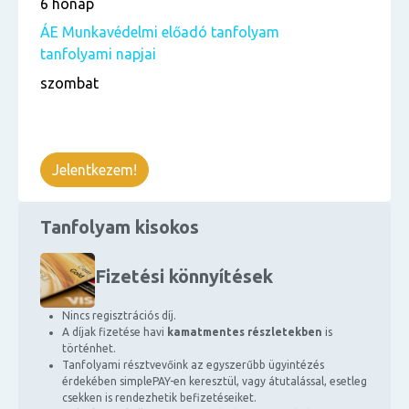
6 hónap
ÁE Munkavédelmi előadó tanfolyam
tanfolyami napjai
szombat
Jelentkezem!
Tanfolyam kisokos
Fizetési könnyítések
Nincs regisztrációs díj.
A díjak fizetése havi
kamatmentes részletekben
is
történhet.
Tanfolyami résztvevőink az egyszerűbb ügyintézés
érdekében simplePAY-en keresztül, vagy átutalással, esetleg
csekken is rendezhetik befizetéseiket.