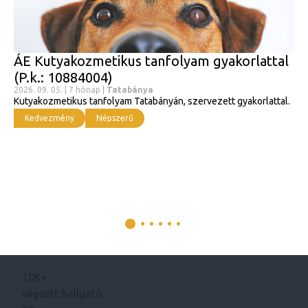
ÁE Kutyakozmetikus tanfolyam gyakorlattal
(P.k.: 10884004)
2026. 09. 05. | 7 hónap |
Tatabánya
Kutyakozmetikus tanfolyam Tatabányán, szervezett gyakorlattal.
Kedvezmény
Népszerű
10K+
végzett hallgató