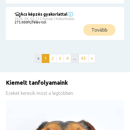
Ács képzés gyakorlattal
2026. 09. 05. | 12 hónap | Kiskunhalas
275.000Ft/félév-tól
Tovább
«
1
2
3
4
...
63
»
Kiemelt tanfolyamaink
Ezeket keresik most a legtöbben.