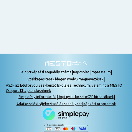
nem
tudok
részt
venni, be
lehet
pótolni a
tananyagot.
|
|
|
Felnőttképzési engedély száma
Kapcsolat
Impresszum
|
Szakképesítések idegen nyelvű megnevezések
ÁSZF az Eduforyou Szakképző Iskola és Technikum, valamint a MESTO
Csoport Kft. jelentkezőinek
|
|
|
SimplePay információk
Jogi nyilatkozat
ASZF hirdetőknek
|
Adatkezelési tájékoztató és szabályzat
Képzési programok