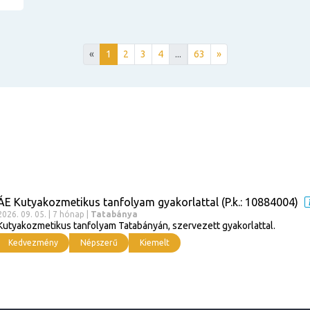
«
1
2
3
4
...
63
»
ÁE Kutyakozmetikus tanfolyam gyakorlattal (P.k.: 10884004)
2026. 09. 05. | 7 hónap |
Tatabánya
Kutyakozmetikus tanfolyam Tatabányán, szervezett gyakorlattal.
Kedvezmény
Népszerű
Kiemelt