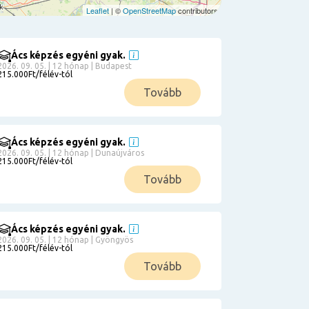
Leaflet
| ©
OpenStreetMap
contributors
Ács képzés egyéni gyak.
2026. 09. 05. | 12 hónap | Budapest
215.000Ft/félév-tól
Tovább
Ács képzés egyéni gyak.
2026. 09. 05. | 12 hónap | Dunaújváros
215.000Ft/félév-tól
Tovább
Ács képzés egyéni gyak.
2026. 09. 05. | 12 hónap | Gyöngyös
215.000Ft/félév-tól
Tovább