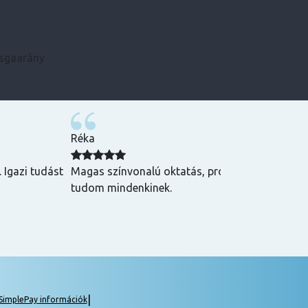
zsgaarány
Kármen
 Csak ajánlani
Minden szükséges infót előre megkaptam, szupe
csak ajánlani tudom! ☺️
|
SimplePay információk