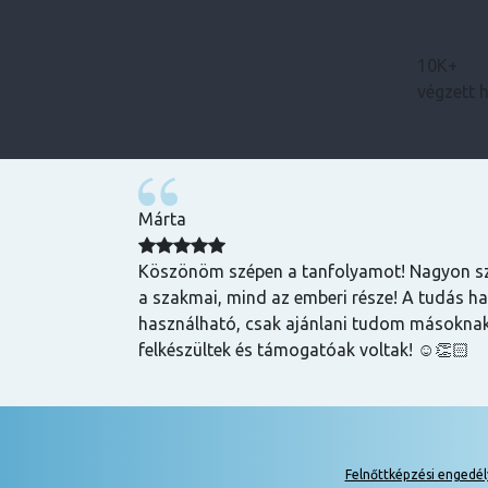
10K+
végzett 
Bence
zuper volt, mind
Magas tudású, szakképzett emberek oktatnak
hasznos és
lehet szerezni általuk
k is! Az oktatók
Felnőttképzési engedé