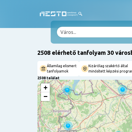
2508 elérhető tanfolyam 30 város
Államilag elismert
Kizárólag szakértő által
tanfolyamok
minősített képzési progr
2508 találat
+
−