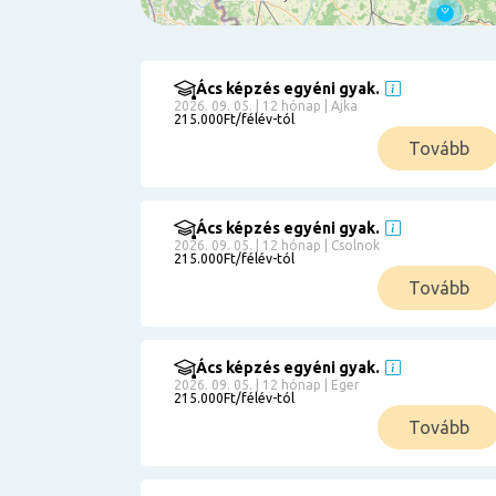
Ács képzés egyéni gyak.
Szűrés
2026. 09. 05. | 12 hónap | Ajka
215.000Ft/félév-tól
Pályakezdőknek
Tovább
Kismamáknak
Munkanélkülieknek
Kuponbeváltás
Ács képzés egyéni gyak.
2026. 09. 05. | 12 hónap | Csolnok
Érettségi
215.000Ft/félév-tól
8
általános
Tovább
50 000
0
3000000
Részletfizetéssel
Ács képzés egyéni gyak.
2026. 09. 05. | 12 hónap | Eger
215.000Ft/félév-tól
6
Tovább
0
12