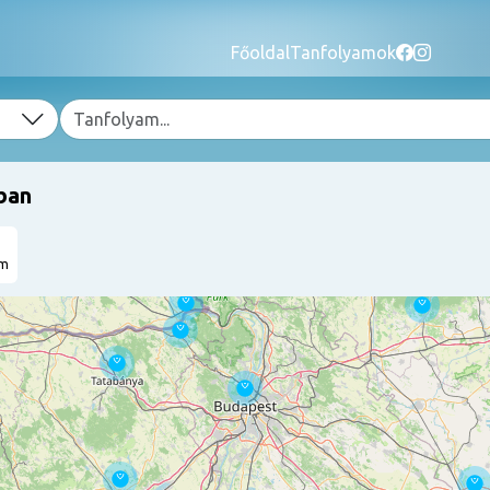
Főoldal
Tanfolyamok
ban
am